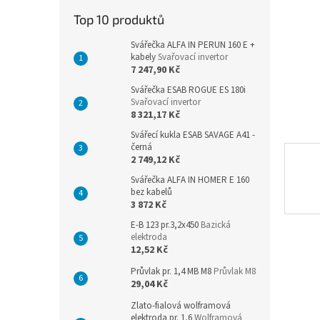
n
Top 10 produktů
e
l
Svářečka ALFA IN PERUN 160 E +
kabely
Svařovací invertor
7 247,90 Kč
Svářečka ESAB ROGUE ES 180i
Svařovací invertor
8 321,17 Kč
Svářecí kukla ESAB SAVAGE A41 -
černá
2 749,12 Kč
Svářečka ALFA IN HOMER E 160
bez kabelů
3 872 Kč
E-B 123 pr.3,2x450
Bazická
elektroda
12,52 Kč
Průvlak pr. 1,4 MB M8
Průvlak M8
29,04 Kč
Zlato-fialová wolframová
elektroda pr. 1,6
Wolframová