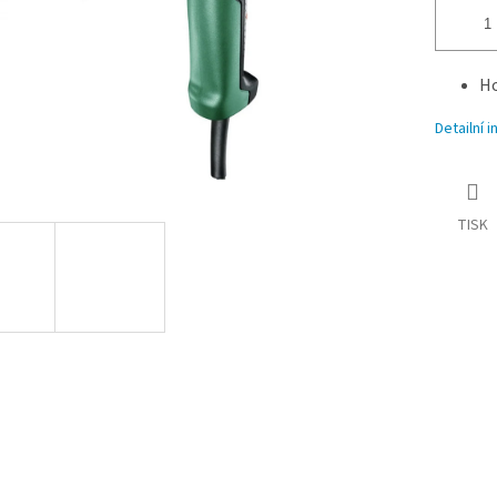
Ho
Detailní 
TISK