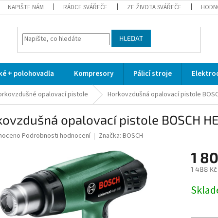
NAPIŠTE NÁM
RÁDCE SVÁŘEČE
ZE ŽIVOTA SVÁŘEČE
HODN
HLEDAT
cké + polohovadla
Kompresory
Pálicí stroje
Elektro
orkovzdušné opalovací pistole
Horkovzdušná opalovací pistole BOS
kovzdušná opalovací pistole BOSCH H
né
noceno
Podrobnosti hodnocení
Značka:
BOSCH
ní
1 8
u
1 488 Kč
Měrná
Skla
cena:
ek.