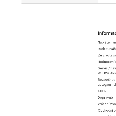
Z
á
p
a
t
Informac
í
Napište ná
Rádce svář
Ze života s
Hodnocení
Servis / Kal
WELDSCANN
Bezpečnost
autogenníc
GDPR
Dopravné
Vrácení zbo
Obchodní 