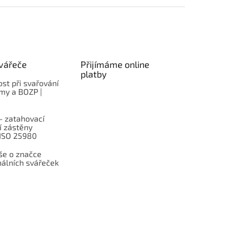
vářeče
Přijímáme online
platby
st při svařování
rmy a BOZP |
– zatahovací
í zástěny
 ISO 25980
e o značce
nálních svářeček