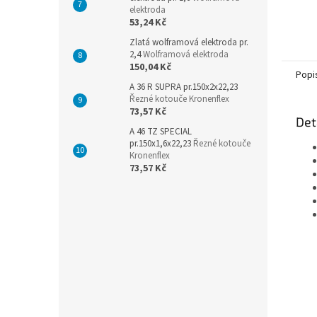
elektroda
53,24 Kč
Zlatá wolframová elektroda pr.
2,4
Wolframová elektroda
150,04 Kč
Popi
A 36 R SUPRA pr.150x2x22,23
Řezné kotouče Kronenflex
73,57 Kč
Det
A 46 TZ SPECIAL
pr.150x1,6x22,23
Řezné kotouče
Kronenflex
73,57 Kč