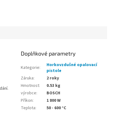
Doplňkové parametry
Horkovzdušné opalovací
Kategorie
:
pistole
Záruka
:
2 roky
Hmotnost
:
0.53 kg
dání.
výrobce
:
BOSCH
Příkon
:
1 800 W
Teplota
:
50 - 600 °C