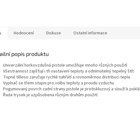
s
Hodnocení
Diskuze
Ostatní informace
ailní popis produktu
Univerzální horkovzdušná pistole umožňuje mnoho různých použití
Všestrannost zajišťují i tři nastavení teploty a odnímatelný tepelný štít
Topné těleso zaručuje rychlé nahřátí a rovnoměrnou distribuci tepla
Vypínač se třemi stupni pro volbu teploty a proudu vzduchu
Pogumovaný povrch zadní strany pistole je protiskluzový a slouží k poklá
Řada trysek je uzpůsobena různým druhům použití