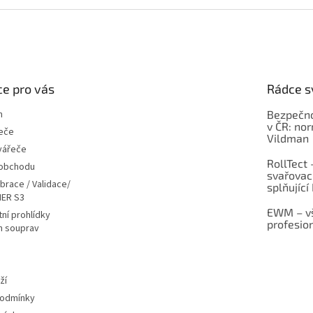
e pro vás
Rádce s
m
Bezpečno
v ČR: no
eče
Vildman
vářeče
RollTect 
 obchodu
svařovac
ibrace / Validace/
splňující
ER S3
EWM – vš
ní prohlídky
profesio
h souprav
ží
podmínky