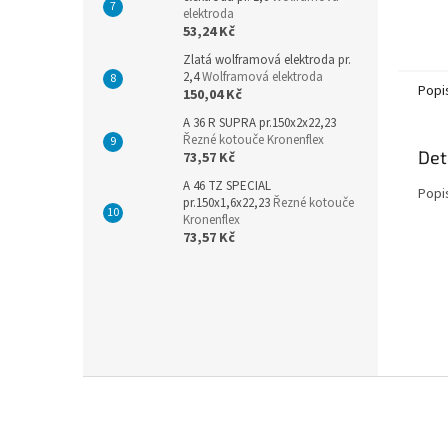
elektroda
53,24 Kč
Zlatá wolframová elektroda pr.
2,4
Wolframová elektroda
Popi
150,04 Kč
A 36 R SUPRA pr.150x2x22,23
Řezné kotouče Kronenflex
Det
73,57 Kč
A 46 TZ SPECIAL
Popi
pr.150x1,6x22,23
Řezné kotouče
Kronenflex
73,57 Kč
Z
á
p