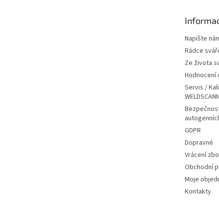
a
t
Informac
í
Napište ná
Rádce svář
Ze života s
Hodnocení
Servis / Kal
WELDSCANN
Bezpečnost
autogenníc
GDPR
Dopravné
Vrácení zbo
Obchodní 
Moje objed
Kontakty