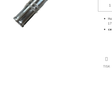
Hu
1
ce
TISK