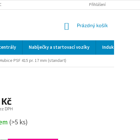
OCENÍ OBCHODU
SERVIS / KALIBRACE / VALIDACE/ WELDSCANNER S3
Přihlášení
NÁKUPNÍ
Prázdný košík
KOŠÍK
centrály
Nabíječky a startovací vozíky
Indukční a odporo
Hubice PSF 415 pr. 17 mm (standart)
 Kč
ez DPH
dem
(>5 ks)