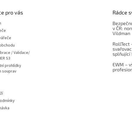
e pro vás
Rádce s
m
Bezpečno
v ČR: no
eče
Vildman
vářeče
RollTect 
 obchodu
svařovac
ibrace / Validace/
splňující
ER S3
EWM – vš
ní prohlídky
profesio
h souprav
ží
podmínky
návka