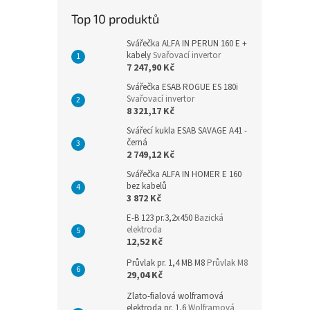
n
Top 10 produktů
e
l
Svářečka ALFA IN PERUN 160 E +
kabely
Svařovací invertor
7 247,90 Kč
Svářečka ESAB ROGUE ES 180i
Svařovací invertor
8 321,17 Kč
Svářecí kukla ESAB SAVAGE A41 -
černá
2 749,12 Kč
Svářečka ALFA IN HOMER E 160
bez kabelů
3 872 Kč
E-B 123 pr.3,2x450
Bazická
elektroda
12,52 Kč
Průvlak pr. 1,4 MB M8
Průvlak M8
29,04 Kč
Zlato-fialová wolframová
elektroda pr. 1,6
Wolframová