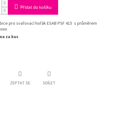
Přidat do košíku
bice pro svařovací hořák ESAB PSF 415 s průměrem
7
mm
na za kus
ZEPTAT SE
SDÍLET