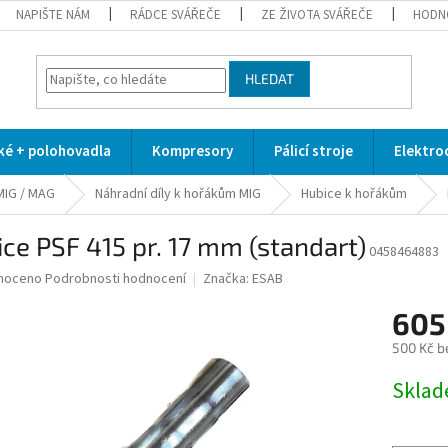
NAPIŠTE NÁM
RÁDCE SVÁŘEČE
ZE ŽIVOTA SVÁŘEČE
HODN
HLEDAT
cké + polohovadla
Kompresory
Pálicí stroje
Elektro
MIG / MAG
Náhradní díly k hořákům MIG
Hubice k hořákům
ce PSF 415 pr. 17 mm (standart)
0458464883
né
noceno
Podrobnosti hodnocení
Značka:
ESAB
ní
605
u
500 Kč b
Měrná
Skla
cena:
ek.