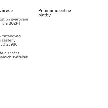
vářeče
Přijímáme online
platby
st při svařování
rmy a BOZP |
– zatahovací
í zástěny
 ISO 25980
e o značce
nálních svářeček