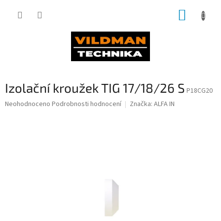
Přejít
NÁKUP
na
obsah
KOŠÍK
Izolační kroužek TIG 17/18/26 S
P18CG20
Průměrné
Neohodnoceno
Podrobnosti hodnocení
Značka:
ALFA IN
hodnocení
produktu
je
0,0
z
5
hvězdiček.