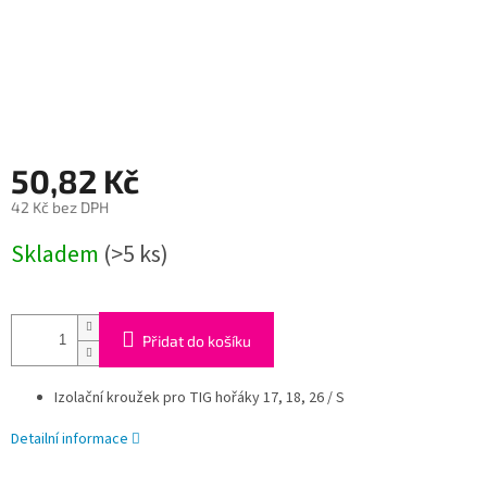
50,82 Kč
42 Kč bez DPH
Měrná
Skladem
(>5 ks)
cena:
Přidat do košíku
Izolační kroužek pro TIG hořáky 17, 18, 26 / S
Detailní informace