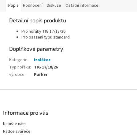
Popis
Hodnocení
Diskuze
Ostatní informace
Detailní popis produktu
Pro hořáky TIG 17/18/26
Pro osazení typu standard
Doplňkové parametry
Kategorie
:
Izolátor
Typ hořáku
:
TIG 17/18/26
výrobce
:
Parker
Z
á
p
a
Informace pro vás
t
Napište nám
í
Rádce svářeče