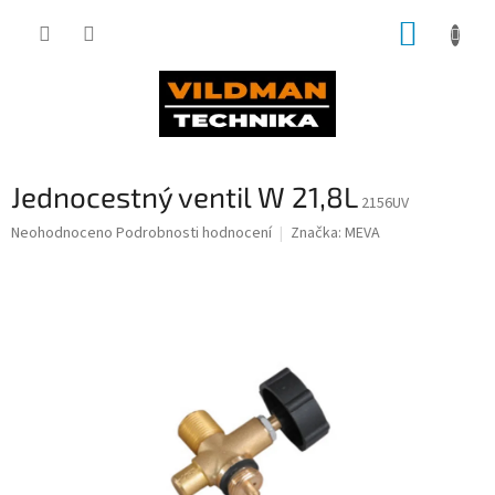
Přejít
NÁKUP
na
obsah
KOŠÍK
Jednocestný ventil W 21,8L
2156UV
Průměrné
Neohodnoceno
Podrobnosti hodnocení
Značka:
MEVA
hodnocení
produktu
je
0,0
z
5
hvězdiček.