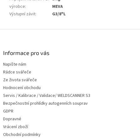
výrobce
:
MEVA
Výstupní závit
:
G3/8"L
Z
á
p
a
Informace pro vás
t
Napište nám
í
Rádce svářeče
Ze života svářeče
Hodnocení obchodu
Servis / Kalibrace / Validace/ WELDSCANNER S3
Bezpečnostní prohlídky autogenních souprav
GDPR
Dopravné
Vrácení zboží
Obchodní podmínky