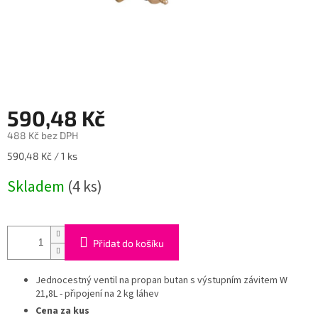
590,48 Kč
488 Kč bez DPH
Měrná
590,48 Kč / 1 ks
cena:
Skladem
(4 ks)
Přidat do košíku
Jednocestný ventil na propan butan s výstupním závitem W
21,8L - připojení na 2 kg láhev
Cena za kus