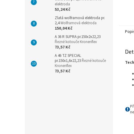
elektroda
53,24 Kč
Zlatá wolframová elektroda pr.
2,4
Wolframová elektroda
150,04 Kč
Popi
A 36 R SUPRA pr.150x2x22,23
Řezné kotouče Kronenflex
73,57 Kč
Det
A 46 TZ SPECIAL
pr.150x1,6x22,23
Řezné kotouče
Tech
Kronenflex
73,57 Kč
Př
ne