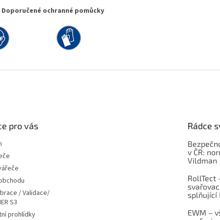
Doporučené ochranné pomůcky
e pro vás
Rádce s
m
Bezpečno
v ČR: no
eče
Vildman
vářeče
RollTect 
 obchodu
svařovac
ibrace / Validace/
splňující
ER S3
EWM – vš
ní prohlídky