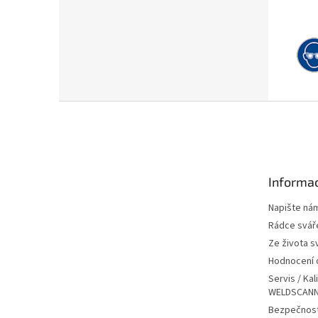
Z
á
p
a
t
Informac
í
Napište ná
Rádce svář
Ze života s
Hodnocení
Servis / Kal
WELDSCANN
Bezpečnost