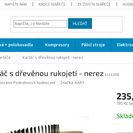
NAPIŠTE NÁM
RÁDCE SVÁŘEČE
ZE ŽIVOTA SVÁŘEČE
HODN
HLEDAT
cké + polohovadla
Kompresory
Pálicí stroje
Elektro
artáče
Kartáč s dřevěnou rukojetí - nerez
áč s dřevěnou rukojetí - nerez
1111038
né
noceno
Podrobnosti hodnocení
Značka:
KART
ní
235
u
195 Kč b
Měrná
Skla
cena:
ek.