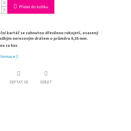
Přidat do košíku
ční kartáč se zahnutou dřevěnou rukojetí, osazený
adkým nerezovým drátem o
průměru
0,35 mm.
na za kus
informace
ZEPTAT SE
SDÍLET