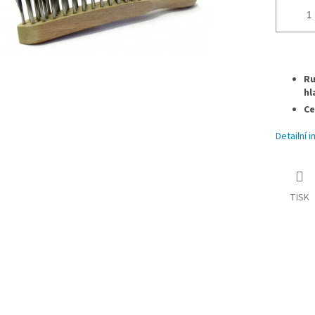
Ru
hl
Ce
Detailní 
TISK