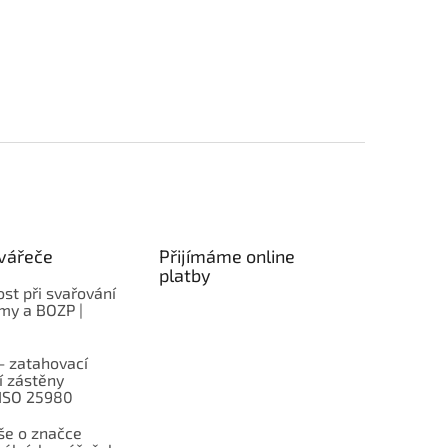
vářeče
Přijímáme online
platby
st při svařování
rmy a BOZP |
– zatahovací
í zástěny
 ISO 25980
e o značce