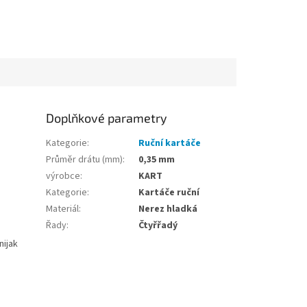
Doplňkové parametry
Kategorie
:
Ruční kartáče
Průměr drátu (mm)
:
0,35 mm
výrobce
:
KART
Kategorie
:
Kartáče ruční
Materiál
:
Nerez hladká
Řady
:
Čtyřřadý
nijak