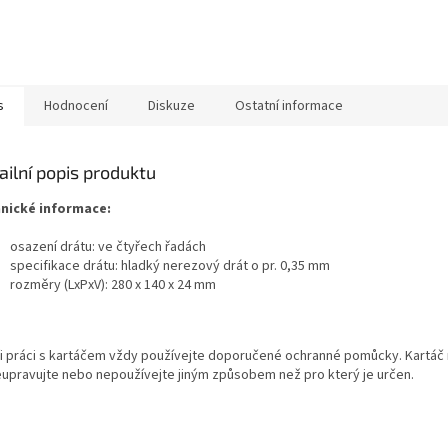
s
Hodnocení
Diskuze
Ostatní informace
ailní popis produktu
nické informace:
osazení drátu: ve čtyřech řadách
specifikace drátu: hladký nerezový drát o pr. 0,35 mm
rozměry (LxPxV): 280 x 140 x 24 mm
i práci s kartáčem vždy používejte doporučené ochranné pomůcky. Kartáč 
upravujte nebo nepoužívejte jiným způsobem než pro který je určen.