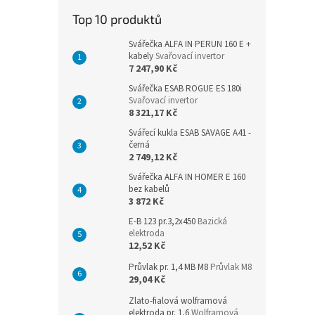
n
Top 10 produktů
e
l
Svářečka ALFA IN PERUN 160 E +
kabely
Svařovací invertor
7 247,90 Kč
Svářečka ESAB ROGUE ES 180i
Svařovací invertor
8 321,17 Kč
Svářecí kukla ESAB SAVAGE A41 -
černá
2 749,12 Kč
Svářečka ALFA IN HOMER E 160
bez kabelů
3 872 Kč
E-B 123 pr.3,2x450
Bazická
elektroda
12,52 Kč
Průvlak pr. 1,4 MB M8
Průvlak M8
29,04 Kč
Zlato-fialová wolframová
elektroda pr. 1,6
Wolframová