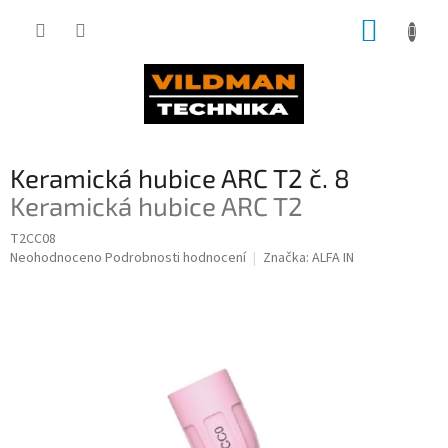
Přejít
NÁKUP
na
obsah
KOŠÍK
Keramická hubice ARC T2 č. 8
Keramická hubice ARC T2
T2CC08
Průměrné
Neohodnoceno
Podrobnosti hodnocení
Značka:
ALFA IN
hodnocení
produktu
je
0,0
z
5
hvězdiček.