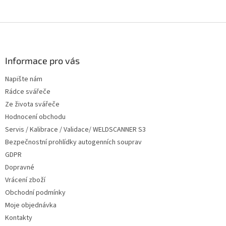
Z
á
p
a
Informace pro vás
t
Napište nám
í
Rádce svářeče
Ze života svářeče
Hodnocení obchodu
Servis / Kalibrace / Validace/ WELDSCANNER S3
Bezpečnostní prohlídky autogenních souprav
GDPR
Dopravné
Vrácení zboží
Obchodní podmínky
Moje objednávka
Kontakty