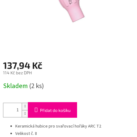
137,94 Kč
114 Kč bez DPH
Měrná
Skladem
(2 ks)
cena:
Přidat do košíku
Keramická hubice pro svařovací hořáky ARC T2
Velikost č. 8