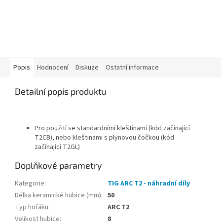
Popis
Hodnocení
Diskuze
Ostatní informace
Detailní popis produktu
Pro použití se standardními kleštinami (kód začínající
T2CB), nebo kleštinami s plynovou čočkou
(kód
začínající
T2GL)
Doplňkové parametry
Kategorie
:
TIG ARC T2 - náhradní díly
Délka keramické hubice (mm)
:
50
Typ hořáku
:
ARC T2
Velikost hubice
:
8