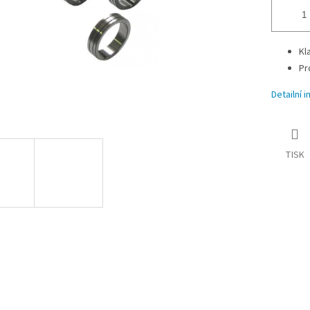
Kl
Pr
Detailní 
TISK