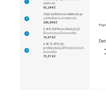
elektroda
53,24 Kč
Zlatá wolframová elektroda pr.
2,4
Wolframová elektroda
150,04 Kč
Popi
A 36 R SUPRA pr.150x2x22,23
Řezné kotouče Kronenflex
73,57 Kč
Det
A 46 TZ SPECIAL
pr.150x1,6x22,23
Řezné kotouče
Kronenflex
73,57 Kč
Z
á
p