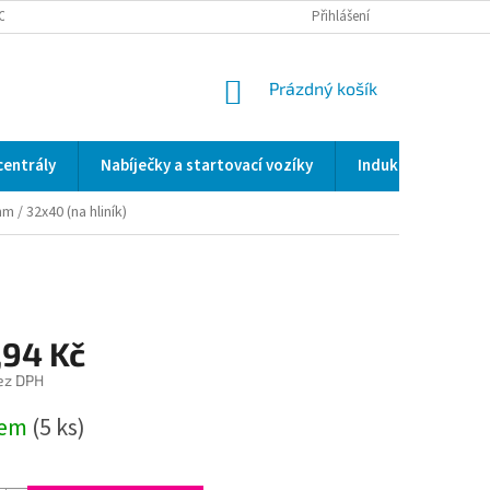
OCENÍ OBCHODU
SERVIS / KALIBRACE / VALIDACE/ WELDSCANNER S3
Přihlášení
NÁKUPNÍ
Prázdný košík
KOŠÍK
centrály
Nabíječky a startovací vozíky
Indukční a odporo
m / 32x40 (na hliník)
,94 Kč
ez DPH
dem
(5 ks)