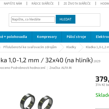
NAPIŠTE NÁM
RÁDCE SVÁŘEČE
ZE ŽIVOTA SVÁŘEČE
HODN
HLEDAT
cké + polohovadla
Kompresory
Pálicí stroje
Elektro
Příslušenství ke svařovacím zdrojům
Kladky
Kladka 1,0-1,2 m
ka 1,0-1,2 mm / 32x40 (na hliník)
1829
né
noceno
Podrobnosti hodnocení
Značka:
ALFA IN
ní
379
u
314 Kč b
Měrná
Skla
cena:
ek.