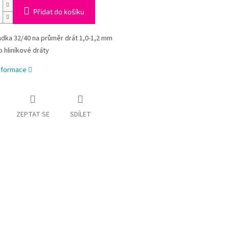
Přidat do košíku
adka 32/40 na průměr drát 1,0-1,2 mm
o hliníkové dráty
informace
ZEPTAT SE
SDÍLET