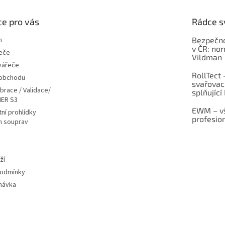
e pro vás
Rádce s
m
Bezpečno
v ČR: no
eče
Vildman
vářeče
RollTect 
 obchodu
svařovac
ibrace / Validace/
splňující
ER S3
EWM – vš
ní prohlídky
profesio
h souprav
ží
podmínky
návka