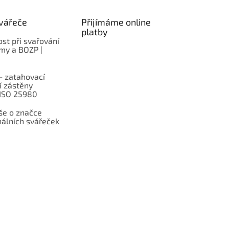
vářeče
Přijímáme online
platby
st při svařování
rmy a BOZP |
– zatahovací
í zástěny
 ISO 25980
e o značce
nálních svářeček