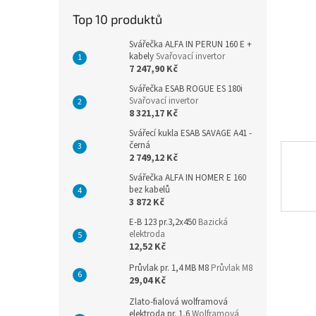
n
Top 10 produktů
e
l
Svářečka ALFA IN PERUN 160 E +
kabely
Svařovací invertor
7 247,90 Kč
Svářečka ESAB ROGUE ES 180i
Svařovací invertor
8 321,17 Kč
Svářecí kukla ESAB SAVAGE A41 -
černá
2 749,12 Kč
Svářečka ALFA IN HOMER E 160
bez kabelů
3 872 Kč
E-B 123 pr.3,2x450
Bazická
elektroda
12,52 Kč
Průvlak pr. 1,4 MB M8
Průvlak M8
29,04 Kč
Zlato-fialová wolframová
elektroda pr. 1,6
Wolframová