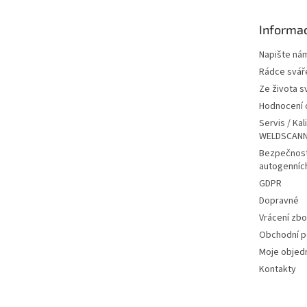
a
t
Informac
í
Napište ná
Rádce svář
Ze života s
Hodnocení
Servis / Kal
WELDSCANN
Bezpečnost
autogenníc
GDPR
Dopravné
Vrácení zbo
Obchodní 
Moje objed
Kontakty