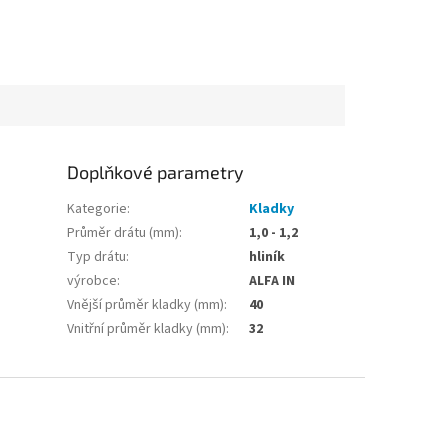
Doplňkové parametry
Kategorie
:
Kladky
Průměr drátu (mm)
:
1,0 - 1,2
Typ drátu
:
hliník
výrobce
:
ALFA IN
Vnější průměr kladky (mm)
:
40
Vnitřní průměr kladky (mm)
:
32