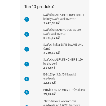
n
Top 10 produktů
e
l
Svářečka ALFA IN PERUN 160 E +
kabely
Svařovací invertor
7 247,90 Kč
Svářečka ESAB ROGUE ES 180i
Svařovací invertor
8 321,17 Kč
Svářecí kukla ESAB SAVAGE A41 -
černá
2 749,12 Kč
Svářečka ALFA IN HOMER E 160
bez kabelů
3 872 Kč
E-B 123 pr.3,2x450
Bazická
elektroda
12,52 Kč
Průvlak pr. 1,4 MB M8
Průvlak M8
29,04 Kč
Zlato-fialová wolframová
elektroda pr. 1,6
Wolframová