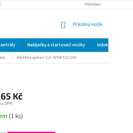
OCENÍ OBCHODU
SERVIS / KALIBRACE / VALIDACE/ WELDSCANNER S3
Přihlášení
NÁKUPNÍ
Prázdný košík
KOŠÍK
centrály
Nabíječky a startovací vozíky
Indukční a odporo
kám
Kleština upínací 2,0 -SPARTUS D91
,65 Kč
ez DPH
dem
(1 ks)