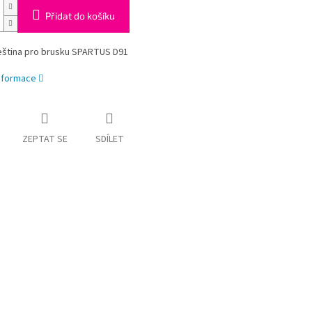
Přidat do košíku
eština pro brusku SPARTUS D91
informace
ZEPTAT SE
SDÍLET