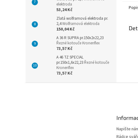
elektroda
Popi
53,24 Kč
Zlatá wolframová elektroda pr.
2,4
Wolframová elektroda
Det
150,04 Kč
A 36 R SUPRA pr.150x2x22,23
Řezné kotouče Kronenflex
73,57 Kč
A 46 TZ SPECIAL
pr.150x1,6x22,23
Řezné kotouče
Kronenflex
73,57 Kč
Z
á
p
a
t
Informac
í
Napište ná
Rádce svář