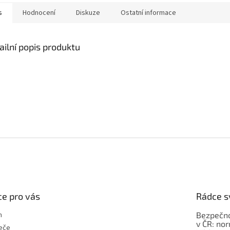
s
Hodnocení
Diskuze
Ostatní informace
ailní popis produktu
e pro vás
Rádce s
m
Bezpečno
v ČR: no
eče