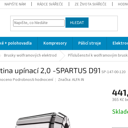
NAPIŠTE NÁM
RÁDCE SVÁŘEČE
ZE ŽIVOTA SVÁŘEČE
HODN
HLEDAT
cké + polohovadla
Kompresory
Pálicí stroje
Elektro
Brusky wolframových elektrod
Příslušenství k wolframovým brus
tina upínací 2,0 -SPARTUS D91
SP-147-00-120
né
noceno
Podrobnosti hodnocení
Značka:
ALFA IN
ní
441
u
365 Kč b
Měrná
Skla
cena:
ek.