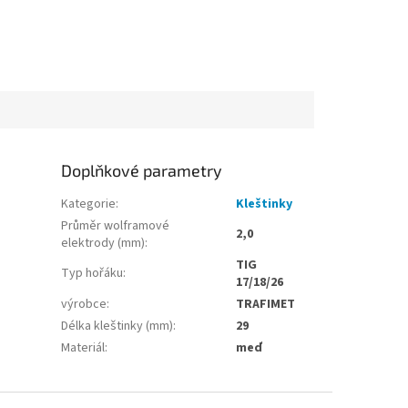
Doplňkové parametry
Kategorie
:
Kleštinky
Průměr wolframové
2,0
elektrody (mm)
:
TIG
Typ hořáku
:
17/18/26
výrobce
:
TRAFIMET
Délka kleštinky (mm)
:
29
Materiál
:
meď