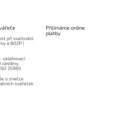
vářeče
Přijímáme online
platby
st při svařování
rmy a BOZP |
– zatahovací
í zástěny
 ISO 25980
e o značce
nálních svářeček