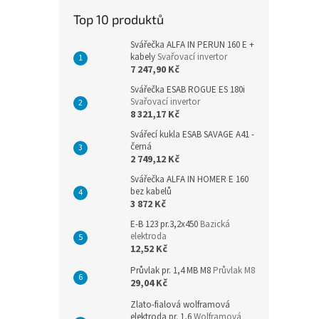
n
Top 10 produktů
e
l
Svářečka ALFA IN PERUN 160 E +
kabely
Svařovací invertor
7 247,90 Kč
Svářečka ESAB ROGUE ES 180i
Svařovací invertor
8 321,17 Kč
Svářecí kukla ESAB SAVAGE A41 -
černá
2 749,12 Kč
Svářečka ALFA IN HOMER E 160
bez kabelů
3 872 Kč
E-B 123 pr.3,2x450
Bazická
elektroda
12,52 Kč
Průvlak pr. 1,4 MB M8
Průvlak M8
29,04 Kč
Zlato-fialová wolframová
elektroda pr. 1,6
Wolframová