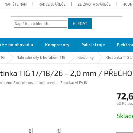
NAPIŠTE NÁM
RÁDCE SVÁŘEČE
ZE ŽIVOTA SVÁŘEČE
HODN
HLEDAT
cké + polohovadla
Kompresory
Pálicí stroje
Elektro
TIG
Náhradní díly k hořákům TIG
Kleštinky
Kleštinka TIG 
štinka TIG 17/18/26 - 2,0 mm / PŘECH
né
noceno
Podrobnosti hodnocení
Značka:
ALFA IN
ní
72,
u
60 Kč be
Měrná
Skla
cena:
ek.