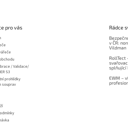
e pro vás
Rádce s
m
Bezpečno
v ČR: no
eče
Vildman
vářeče
RollTect 
 obchodu
svařovac
ibrace / Validace/
splňující
ER S3
EWM – vš
ní prohlídky
profesio
h souprav
ží
podmínky
návka