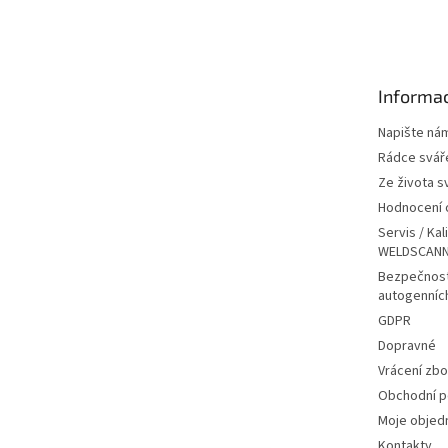
á
p
a
t
Informac
í
Napište ná
Rádce svář
Ze života s
Hodnocení
Servis / Kal
WELDSCANN
Bezpečnost
autogenníc
GDPR
Dopravné
Vrácení zbo
Obchodní 
Moje objed
Kontakty