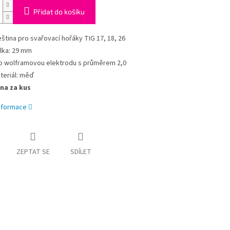
Přidat do košíku
eština pro svařovací hořáky TIG 17, 18, 26
lka: 29 mm
o wolframovou elektrodu s průměrem 2,0
teriál: měď
na za kus
informace
ZEPTAT SE
SDÍLET