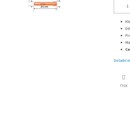
Kl
Dé
Pr
Ma
Ce
Detailní 
TISK