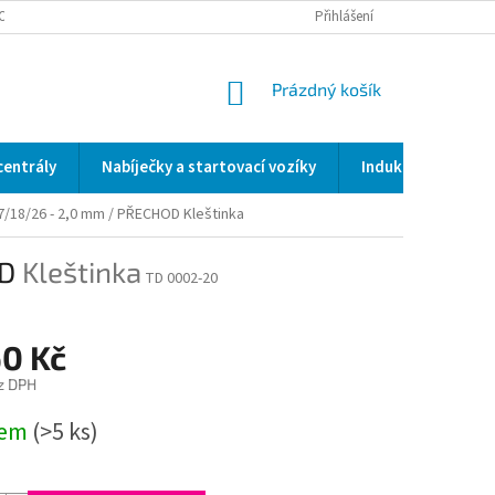
OCENÍ OBCHODU
SERVIS / KALIBRACE / VALIDACE/ WELDSCANNER S3
Přihlášení
NÁKUPNÍ
Prázdný košík
KOŠÍK
centrály
Nabíječky a startovací vozíky
Indukční a odporo
17/18/26 - 2,0 mm / PŘECHOD
Kleštinka
OD
Kleštinka
TD 0002-20
60 Kč
z DPH
dem
(>5 ks)