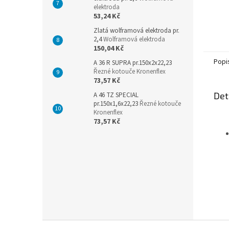
elektroda
53,24 Kč
Zlatá wolframová elektroda pr.
2,4
Wolframová elektroda
150,04 Kč
Popi
A 36 R SUPRA pr.150x2x22,23
Řezné kotouče Kronenflex
73,57 Kč
Det
A 46 TZ SPECIAL
pr.150x1,6x22,23
Řezné kotouče
Kronenflex
73,57 Kč
Z