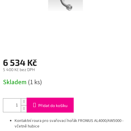
6 534 Kč
5 400 Kč bez DPH
Měrná
Skladem
(1 ks)
cena:
Přidat do košíku
Kontaktní roura pro svařovací hořák FRONIUS AL4000/AW5000 -
včetně hubice