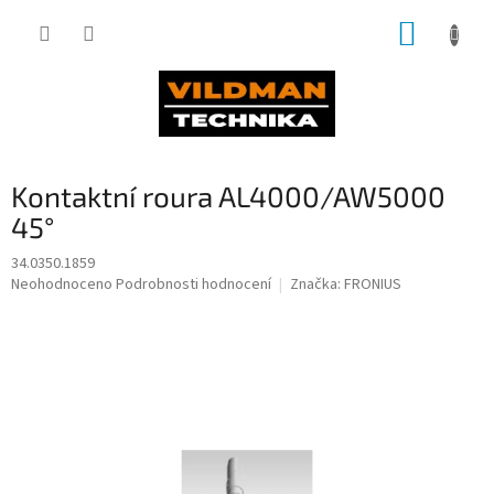
Přejít
NÁKUP
na
obsah
KOŠÍK
Kontaktní roura AL4000/AW5000
45°
34.0350.1859
Průměrné
Neohodnoceno
Podrobnosti hodnocení
Značka:
FRONIUS
hodnocení
produktu
je
0,0
z
5
hvězdiček.