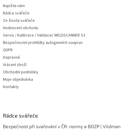
t
Napište nám
í
Rádce svářeče
Ze života svářeče
Hodnocení obchodu
Servis / Kalibrace / Validace/ WELDSCANNER S3
Bezpečnostní prohlídky autogenních souprav
GDPR
Dopravné
Vrácení zboží
Obchodní podmínky
Moje objednávka
Kontakty
Rádce svářeče
Bezpečnost při svařování v ČR: normy a BOZP | Vildman