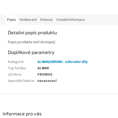
Popis
Hodnocení
Diskuze
Ostatní informace
Detailní popis produktu
Popis produktu není dostupný
Doplňkové parametry
Kategorie
:
AL4000/AW5000 - náhradní díly
Typ hořáku
:
AL4000
výrobce
:
FRONIUS
Upevnění hubice
:
nasazovací
Z
á
p
a
Informace pro vás