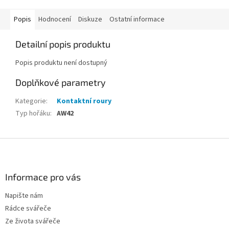
Popis
Hodnocení
Diskuze
Ostatní informace
Detailní popis produktu
Popis produktu není dostupný
Doplňkové parametry
Kategorie
:
Kontaktní roury
Typ hořáku
:
AW42
Z
á
p
a
Informace pro vás
t
Napište nám
í
Rádce svářeče
Ze života svářeče