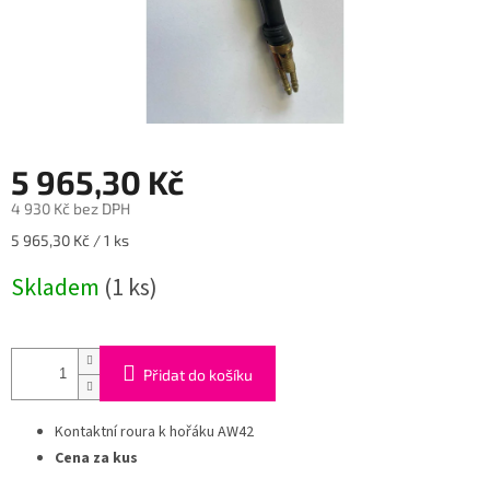
5 965,30 Kč
4 930 Kč bez DPH
Měrná
5 965,30 Kč / 1 ks
cena:
Skladem
(1 ks)
Přidat do košíku
Kontaktní roura k hořáku AW42
Cena za kus