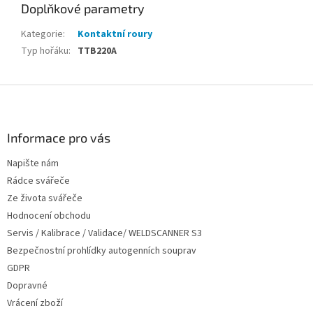
Doplňkové parametry
Kategorie
:
Kontaktní roury
Typ hořáku
:
TTB220A
Z
á
p
a
Informace pro vás
t
Napište nám
í
Rádce svářeče
Ze života svářeče
Hodnocení obchodu
Servis / Kalibrace / Validace/ WELDSCANNER S3
Bezpečnostní prohlídky autogenních souprav
GDPR
Dopravné
Vrácení zboží