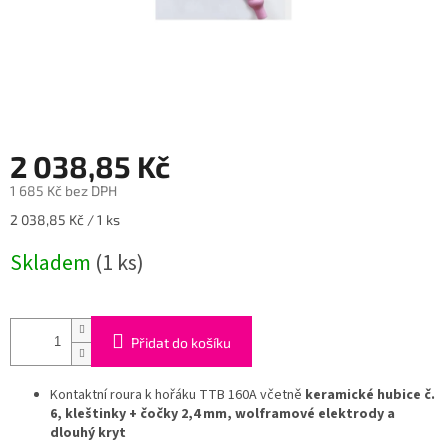
2 038,85 Kč
1 685 Kč bez DPH
Měrná
2 038,85 Kč / 1 ks
cena:
Skladem
(1 ks)
Přidat do košíku
Kontaktní roura k hořáku TTB 160A včetně
keramické hubice č.
6, kleštinky + čočky 2,4 mm, wolframové elektrody a
dlouhý kryt