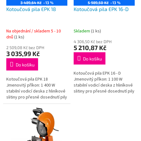
o
3 489,64 Kč
–13 %
5 989,50 Kč
–13 %
d
Kotoučová pila EPK 18
Kotoučová pila EPK 16-D
u
k
t
Na objednání / skladem 5 - 10
Skladem
(1 ks)
ů
dnů
(1 ks)
4 306,50 Kč bez DPH
5 210,87 Kč
2 509,08 Kč bez DPH
3 035,99 Kč
Do košíku
Do košíku
Kotoučová pila EPK 16 - D
Kotoučová pila EPK 18
Jmenovitý příkon: 1 100 W
Jmenovitý příkon: 1 400 W
stabilní vodicí deska z hliníkové
stabilní vodicí deska z hliníkové
slitiny pro přesné dosednutí pily
slitiny pro přesné dosednutí pily
na řezaný materiál
na řezaný materiál