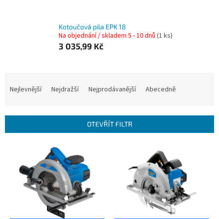
Kotoučová pila EPK 18
Na objednání / skladem 5 - 10 dnů
(1 ks)
3 035,99 Kč
Ř
a
Nejlevnější
Nejdražší
Nejprodávanější
Abecedně
z
e
n
OTEVŘÍT FILTR
í
p
V
r
ý
o
p
d
i
u
s
k
p
t
r
ů