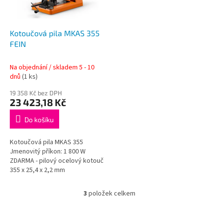
Kotoučová pila MKAS 355
FEIN
Na objednání / skladem 5 - 10
dnů
(1 ks)
19 358 Kč bez DPH
23 423,18 Kč
Do košíku
Kotoučová pila MKAS 355
Jmenovitý příkon: 1 800 W
ZDARMA - pilový ocelový kotouč
355 x 25,4 x 2,2 mm
3
položek celkem
O
v
l