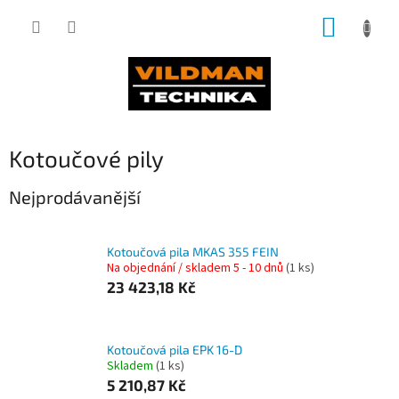
Přejít
NÁKUP
na
obsah
KOŠÍK
Kotoučové pily
Nejprodávanější
Kotoučová pila MKAS 355 FEIN
Na objednání / skladem 5 - 10 dnů
(1 ks)
23 423,18 Kč
Kotoučová pila EPK 16-D
Skladem
(1 ks)
5 210,87 Kč