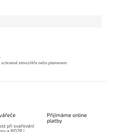
ě
, v ochranné atmosféře nebo plamenem
vářeče
Přijímáme online
platby
st při svařování
rmy a BOZP |