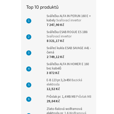
n
Top 10 produktů
e
l
Svářečka ALFA IN PERUN 160 E +
kabely
Svařovací invertor
7 247,90 Kč
Svářečka ESAB ROGUE ES 180i
Svařovací invertor
8 321,17 Kč
Svářecí kukla ESAB SAVAGE A41 -
černá
2 749,12 Kč
Svářečka ALFA IN HOMER E 160
bez kabelů
3 872 Kč
E-B 123 pr.3,2x450
Bazická
elektroda
12,52 Kč
Průvlak pr. 1,4 MB M8
Průvlak M8
29,04 Kč
Zlato-fialová wolframová
elektroda pr. 1,6
Wolframová