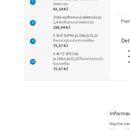
elektroda
53,24 Kč
Zlatá wolframová elektroda pr.
Popi
2,4
Wolframová elektroda
150,04 Kč
A 36 R SUPRA pr.150x2x22,23
Det
Řezné kotouče Kronenflex
73,57 Kč
A 46 TZ SPECIAL
pr.150x1,6x22,23
Řezné kotouče
Kronenflex
73,57 Kč
Z
á
p
a
t
Informac
í
Napište ná