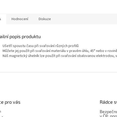
s
Hodnocení
Diskuze
ailní popis produktu
Ušetří spoustu času při svařování různých profilů
Můžete jej použít při svařování materiálu v pravém úhlu, 45° nebo v rovin
Náš magnetický úhelník lze použít při svařování obalovanou elektrodou
e pro vás
Rádce s
m
Bezpečno
v ČR: no