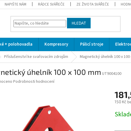
NAPIŠTE NÁM
RÁDCE SVÁŘEČE
ZE ŽIVOTA SVÁŘEČE
HODN
HLEDAT
cké + polohovadla
Kompresory
Pálicí stroje
Elektro
Příslušenství ke svařovacím zdrojům
Magnetický úhelník 100 x 10
netický úhelník 100 x 100 mm
UT9004100
né
noceno
Podrobnosti hodnocení
ní
181,
u
150 Kč b
Měrná
Skla
cena:
ek.