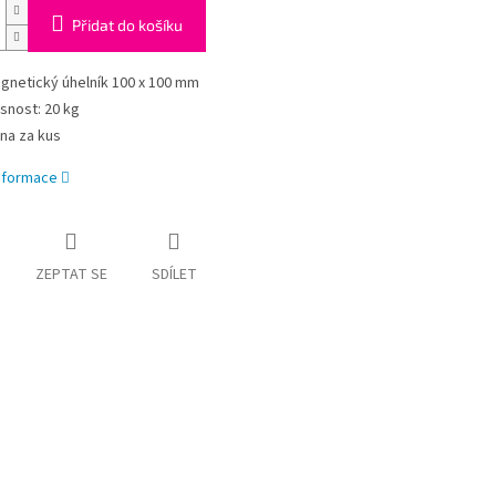
Přidat do košíku
gnetický úhelník 100 x 100 mm
snost: 20 kg
na za kus
informace
ZEPTAT SE
SDÍLET