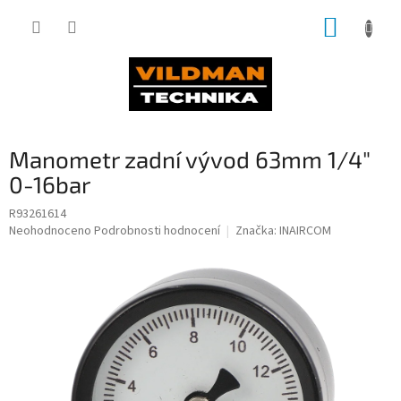
Přejít
NÁKUP
na
obsah
KOŠÍK
Manometr zadní vývod 63mm 1/4"
0-16bar
R93261614
Průměrné
Neohodnoceno
Podrobnosti hodnocení
Značka:
INAIRCOM
hodnocení
produktu
je
0,0
z
5
hvězdiček.