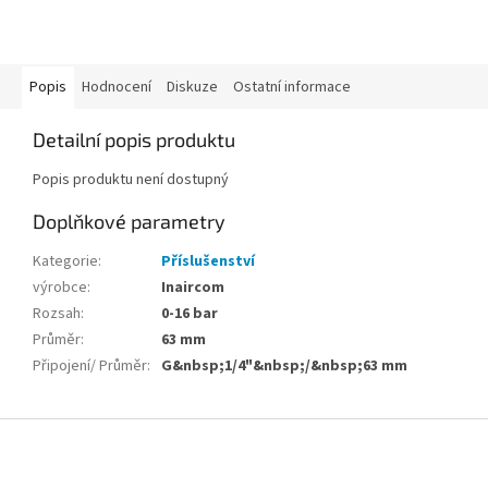
Popis
Hodnocení
Diskuze
Ostatní informace
Detailní popis produktu
Popis produktu není dostupný
Doplňkové parametry
Kategorie
:
Příslušenství
výrobce
:
Inaircom
Rozsah
:
0-16 bar
Průměr
:
63 mm
Připojení/ Průměr
:
G&nbsp;1/4"&nbsp;/&nbsp;63 mm
Z
á
p