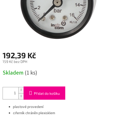
192,39 Kč
159 Kč bez DPH
Měrná
Skladem
(1 ks)
cena:
Přidat do košíku
plastové provedení
ciferník chráněn plexisklem