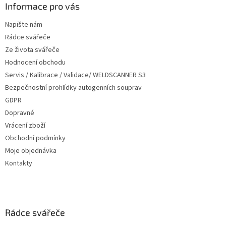
a
Informace pro vás
t
Napište nám
í
Rádce svářeče
Ze života svářeče
Hodnocení obchodu
Servis / Kalibrace / Validace/ WELDSCANNER S3
Bezpečnostní prohlídky autogenních souprav
GDPR
Dopravné
Vrácení zboží
Obchodní podmínky
Moje objednávka
Kontakty
Rádce svářeče