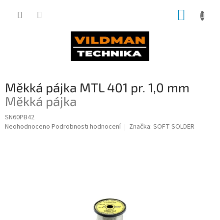
Přejít
NÁKUP
na
obsah
KOŠÍK
Měkká pájka MTL 401 pr. 1,0 mm
Měkká pájka
SN60PB42
Průměrné
Neohodnoceno
Podrobnosti hodnocení
Značka:
SOFT SOLDER
hodnocení
produktu
je
0,0
z
5
hvězdiček.