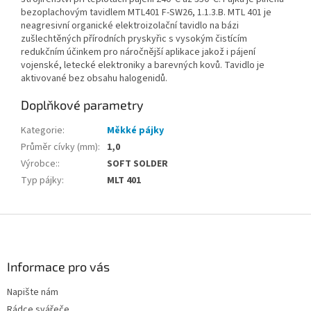
bezoplachovým tavidlem MTL401 F-SW26, 1.1.3.B. MTL 401 je
neagresivní organické elektroizolační tavidlo na bázi
zušlechtěných přírodních pryskyřic s vysokým čistícím
redukčním účinkem pro náročnější aplikace jakož i pájení
vojenské, letecké elektroniky a barevných kovů. Tavidlo je
aktivované bez obsahu halogenidů.
Doplňkové parametry
Kategorie
:
Měkké pájky
Průměr cívky (mm)
:
1,0
Výrobce:
:
SOFT SOLDER
Typ pájky
:
MLT 401
Z
á
p
a
Informace pro vás
t
Napište nám
í
Rádce svářeče