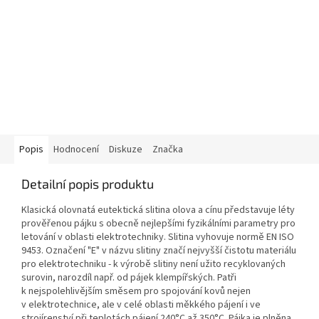
Popis
Hodnocení
Diskuze
Značka
Detailní popis produktu
Klasická olovnatá eutektická slitina olova a cínu představuje léty
prověřenou pájku s obecně nejlepšími fyzikálními parametry pro
letování v oblasti elektrotechniky.
Slitina vyhovuje normě EN ISO
9453. Označení "E" v názvu slitiny značí nejvyšší čistotu materiálu
pro elektrotechniku - k výrobě slitiny není užito recyklovaných
surovin, narozdíl např. od pájek klempířských. Patři
k nejspolehlivějším směsem pro spojování kovů nejen
v elektrotechnice, ale v celé oblasti měkkého pájení i ve
strojírenství při teplotách pájení 240°C až 350°C. Pájka je plněna