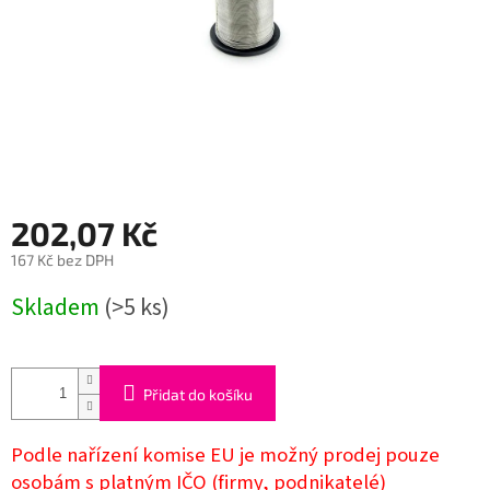
202,07 Kč
167 Kč bez DPH
Měrná
Skladem
(>5 ks)
cena:
Přidat do košíku
Podle nařízení komise EU je možný prodej pouze
osobám s platným IČO (firmy, podnikatelé)