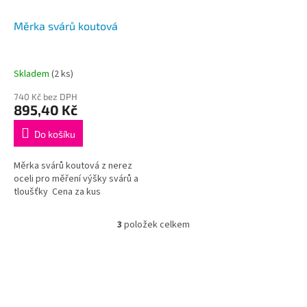
Měrka svárů koutová
Skladem
(2 ks)
740 Kč bez DPH
895,40 Kč
Do košíku
Měrka svárů koutová z nerez
oceli pro měření výšky svárů a
tloušťky Cena za kus
3
položek celkem
O
v
l
á
d
a