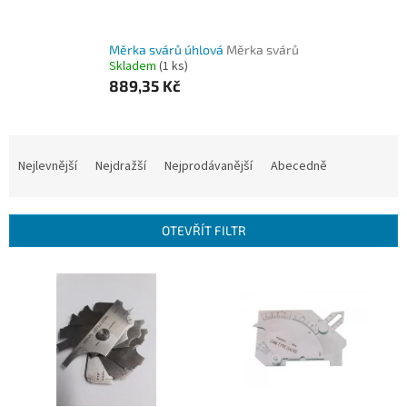
Měrka svárů úhlová
Měrka svárů
Skladem
(1 ks)
889,35 Kč
Ř
a
Nejlevnější
Nejdražší
Nejprodávanější
Abecedně
z
e
n
OTEVŘÍT FILTR
í
p
V
r
ý
o
p
d
i
u
s
k
p
t
r
ů