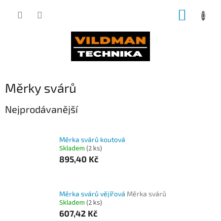
Přejít
NÁKUP
na
obsah
KOŠÍK
Měrky svárů
Nejprodávanější
Měrka svárů koutová
Skladem
(2 ks)
895,40 Kč
Měrka svárů vějířová
Měrka svárů
Skladem
(2 ks)
607,42 Kč