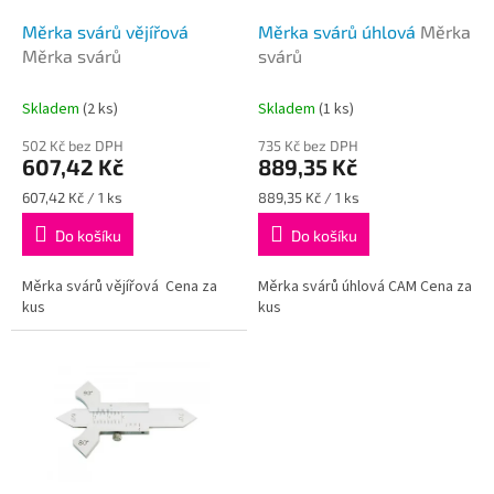
o
d
Měrka svárů vějířová
Měrka svárů úhlová
Měrka
u
Měrka svárů
svárů
k
t
Skladem
(2 ks)
Skladem
(1 ks)
ů
502 Kč bez DPH
735 Kč bez DPH
607,42 Kč
889,35 Kč
Měrná
Měrná
607,42 Kč / 1 ks
889,35 Kč / 1 ks
cena:
cena:
Do košíku
Do košíku
Měrka svárů vějířová Cena za
Měrka svárů úhlová CAM Cena za
kus
kus