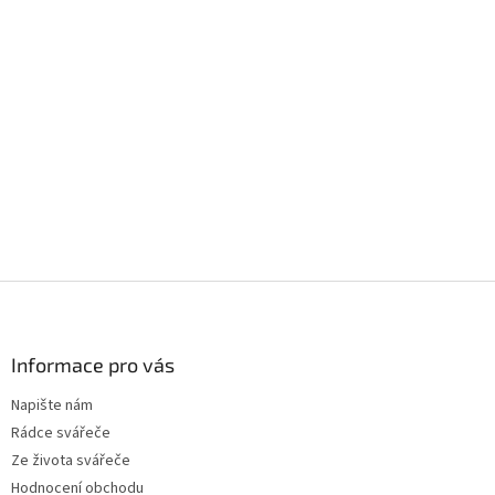
c
í
p
r
v
k
y
v
ý
p
i
s
u
Z
á
p
a
Informace pro vás
t
Napište nám
í
Rádce svářeče
Ze života svářeče
Hodnocení obchodu