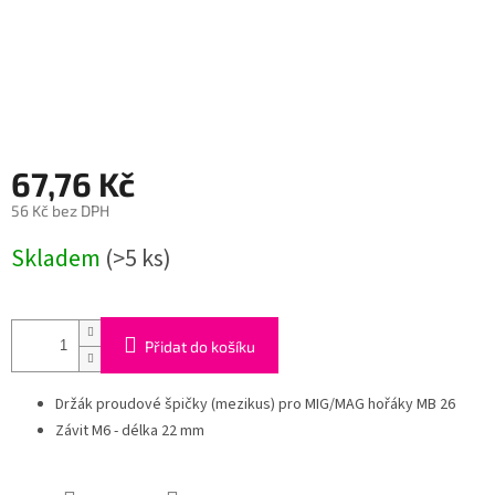
67,76 Kč
56 Kč bez DPH
Měrná
Skladem
(>5 ks)
cena:
Přidat do košíku
Držák proudové špičky (mezikus) pro MIG/MAG hořáky MB 26
Závit M6 - délka 22 mm