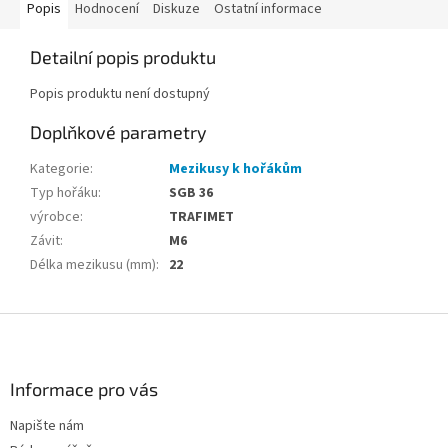
Popis
Hodnocení
Diskuze
Ostatní informace
Detailní popis produktu
Popis produktu není dostupný
Doplňkové parametry
Kategorie
:
Mezikusy k hořákům
Typ hořáku
:
SGB 36
výrobce
:
TRAFIMET
Závit
:
M6
Délka mezikusu (mm)
:
22
Z
á
p
a
Informace pro vás
t
Napište nám
í