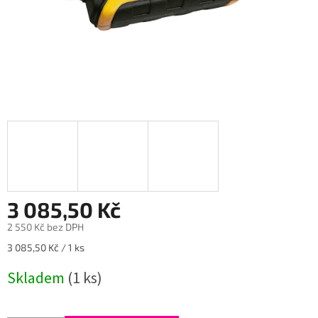
3 085,50 Kč
2 550 Kč bez DPH
Měrná
3 085,50 Kč / 1 ks
cena:
Skladem
(1 ks)