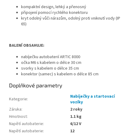
kompaktní design, lehký a přenosný
připojení pomocí rychlého konektoru
kryt odolný vůči nárazům, odolný proti vniknutí vody (IP
65)
BALENÍ OBSAHUJE:
nabíječku autobaterií ARTIC 8000
očka M6 s kabelem o délce 30 cm
svorky s kabelem o délce 35 cm
konektor (samec) s kabelem o délce 85 cm
Doplňkové parametry
Nabíječky a startovací
Kategorie
:
vozíky
Záruka
:
2 roky
Hmotnost
:
1.1 kg
Napětí autobaterie
:
6/12 V
Napětí autobaterie
:
12