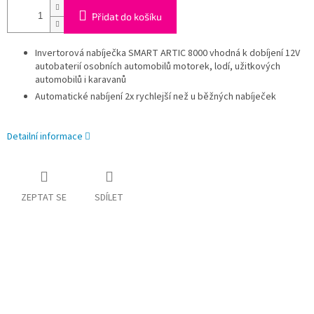
Přidat do košíku
Invertorová nabíječka SMART ARTIC 8000 vhodná k dobíjení 12V
autobaterií osobních automobilů m
otorek, lodí, užitkových
automobilů i karavanů
Automatické nabíjení 2x rychlejší než u běžných nabíječek
Detailní informace
ZEPTAT SE
SDÍLET