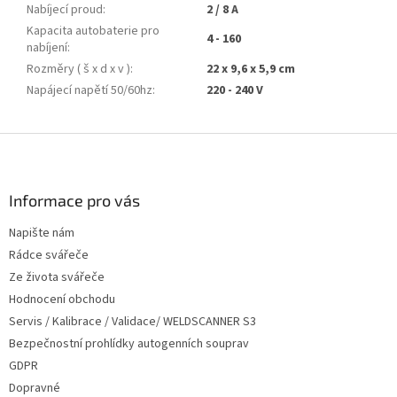
Nabíjecí proud
:
2 / 8 A
Kapacita autobaterie pro
4 - 160
nabíjení
:
Rozměry ( š x d x v )
:
22 x 9,6 x 5,9 cm
Napájecí napětí 50/60hz
:
220 - 240 V
Z
á
p
a
Informace pro vás
t
Napište nám
í
Rádce svářeče
Ze života svářeče
Hodnocení obchodu
Servis / Kalibrace / Validace/ WELDSCANNER S3
Bezpečnostní prohlídky autogenních souprav
GDPR
Dopravné