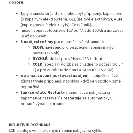
dozoru.
typy akumulátorů, které mohou být připojeny: kapalinové
(s kapalným elektrolytem), GEL (gelové elektrolyty), AGM
(impregnované elektrolyty), CA (vápník)...
může nabíjet autobaterie 12V od 4Ah do 160Ah a udržovat
je až do 240Ah
3 nabíjecí režimy
pro maximální všestrannost:
SLOW
: navrženo pro bezpečné nabíjení malých
baterií (<15 Ah)
RYCHLÉ
: ideální pro většinu 12 V baterií
COLD:
speciální údržba za chladného počasí (do 5 °
C) a pro autobaterie Start & Stop (EFB & AGM)
optimalizované udržovací nabíjení
, nabíječka může
zůstat trvale připojena, například když se vozidlo v zimě
nepoužívá
funkce «Auto Restart»
znamená, že nabíječka si
zapamatuje nastavení a restartuje se automaticky v
případě výpadku proudu
INTUITIVNÍ ROZHRANÍ
LCD displej s velmi přesným řízením nabíjecího cyklu: