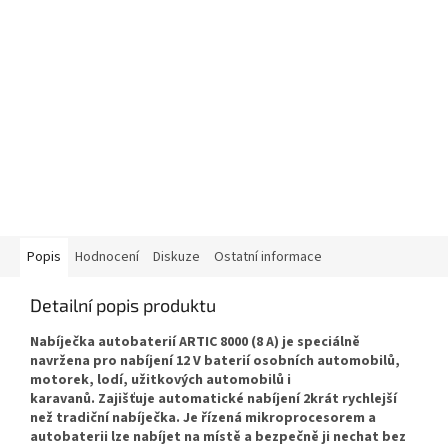
Popis
Hodnocení
Diskuze
Ostatní informace
Detailní popis produktu
Nabíječka autobaterií ARTIC 8000 (8 A) je speciálně
navržena pro nabíjení 12 V baterií osobních automobilů,
motorek, lodí, užitkových automobilů i
karavanů. Zajišťuje automatické nabíjení 2krát rychlejší
než tradiční nabíječka. Je řízená mikroprocesorem a
autobaterii lze nabíjet na místě a bezpečně ji nechat bez