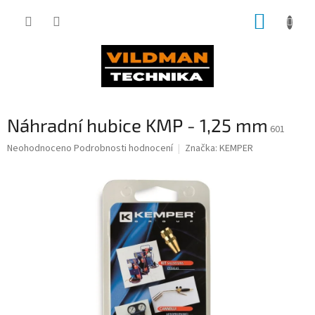
Přejít
NÁKUP
na
obsah
KOŠÍK
Náhradní hubice KMP - 1,25 mm
601
Průměrné
Neohodnoceno
Podrobnosti hodnocení
Značka:
KEMPER
hodnocení
produktu
je
0,0
z
5
hvězdiček.