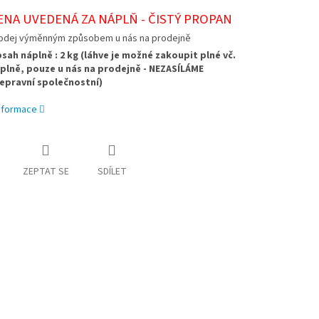
ENA UVEDENÁ ZA NÁPLŇ - ČISTÝ PROPAN
odej výměnným způsobem u nás na prodejně
sah náplně : 2 kg (láhve je možné zakoupit plné vč.
plně, pouze u nás na prodejně - NEZASÍLÁME
epravní společnostní)
informace
ZEPTAT SE
SDÍLET