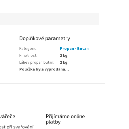
Doplňkové parametry
Kategorie
:
Propan - Butan
Hmotnost
:
2 kg
Láhev propan butan
:
2 kg
Položka byla vyprodána…
vářeče
Přijímáme online
platby
st při svařování