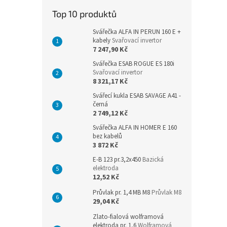
n
Top 10 produktů
e
l
Svářečka ALFA IN PERUN 160 E +
kabely
Svařovací invertor
7 247,90 Kč
Svářečka ESAB ROGUE ES 180i
Svařovací invertor
8 321,17 Kč
Svářecí kukla ESAB SAVAGE A41 -
černá
2 749,12 Kč
Svářečka ALFA IN HOMER E 160
bez kabelů
3 872 Kč
E-B 123 pr.3,2x450
Bazická
elektroda
12,52 Kč
Průvlak pr. 1,4 MB M8
Průvlak M8
29,04 Kč
Zlato-fialová wolframová
elektroda pr. 1,6
Wolframová