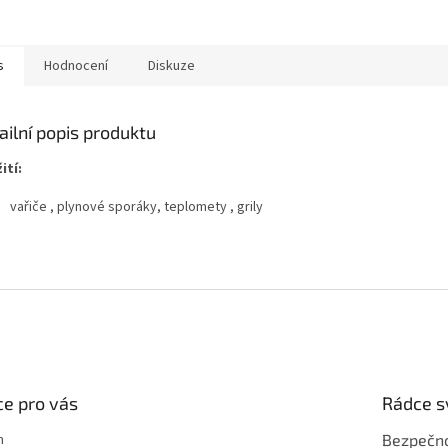
s
Hodnocení
Diskuze
ailní popis produktu
ití:
vařiče , plynové sporáky, teplomety , grily
e pro vás
Rádce s
m
Bezpečno