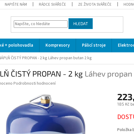
NAPIŠTE NÁM
RÁDCE SVÁŘEČE
ZE ŽIVOTA SVÁŘEČE
HODN
HLEDAT
cké + polohovadla
Kompresory
Pálicí stroje
Elektro
NÁPLŇ ČISTÝ PROPAN - 2 kg
Láhev propan butan 2 kg
LŇ ČISTÝ PROPAN - 2 kg
Láhev propan 
né
noceno
Podrobnosti hodnocení
ní
223
u
185 Kč b
Měrná
DOST
cena:
ek.
Položka 