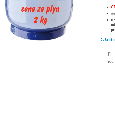
C
pr
Ob
ná
př
Detailní 
TISK