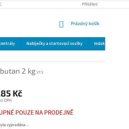
OCENÍ OBCHODU
SERVIS / KALIBRACE / VALIDACE/ WELDSCANNER S3
Přihlášení
NÁKUPNÍ
Prázdný košík
KOŠÍK
centrály
Nabíječky a startovací vozíky
Indukční a odporo
butan 2 kg
VT2
,85 Kč
ez DPH
UPNÉ POUZE NA PRODEJNĚ
byla vyprodána…