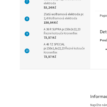
elektroda
53,24 Kč
Zlatá wolframová elektroda pr.
Popi
2,4
Wolframová elektroda
150,04 Kč
A 36 R SUPRA pr.150x2x22,23
Det
Řezné kotouče Kronenflex
73,57 Kč
Použ
A 46 TZ SPECIAL
pr.150x1,6x22,23
Řezné kotouče
Kronenflex
73,57 Kč
Z
á
p
a
t
Informac
í
Napište ná