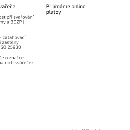
vářeče
Přijímáme online
platby
st při svařování
rmy a BOZP |
– zatahovací
í zástěny
 ISO 25980
e o značce
nálních svářeček