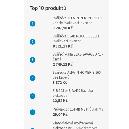
n
Top 10 produktů
e
l
Svářečka ALFA IN PERUN 160 E +
kabely
Svařovací invertor
7 247,90 Kč
Svářečka ESAB ROGUE ES 180i
Svařovací invertor
8 321,17 Kč
Svářecí kukla ESAB SAVAGE A41 -
černá
2 749,12 Kč
Svářečka ALFA IN HOMER E 160
bez kabelů
3 872 Kč
E-B 123 pr.3,2x450
Bazická
elektroda
12,52 Kč
Průvlak pr. 1,4 MB M8
Průvlak M8
29,04 Kč
Zlato-fialová wolframová
elektroda pr. 1,6
Wolframová