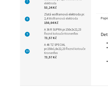
elektroda
53,24 Kč
Zlatá wolframová elektroda pr.
Popi
2,4
Wolframová elektroda
150,04 Kč
A 36 R SUPRA pr.150x2x22,23
Řezné kotouče Kronenflex
Det
73,57 Kč
A 46 TZ SPECIAL
pr.150x1,6x22,23
Řezné kotouče
Kronenflex
73,57 Kč
Z
á
p
a