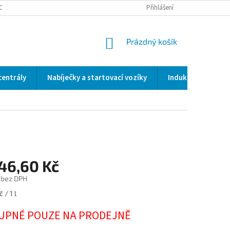
OCENÍ OBCHODU
SERVIS / KALIBRACE / VALIDACE/ WELDSCANNER S3
Přihlášení
NÁKUPNÍ
Prázdný košík
KOŠÍK
centrály
Nabíječky a startovací vozíky
Indukční a odporo
446,60 Kč
 bez DPH
 / 1 l
UPNÉ POUZE NA PRODEJNĚ