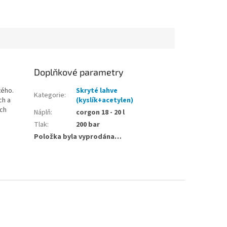
Doplňkové parametry
tého.
Skryté lahve
Kategorie
:
ch a
(kyslík+acetylen)
ách
Náplň
:
corgon 18 - 20 l
Tlak
:
200 bar
Položka byla vyprodána…