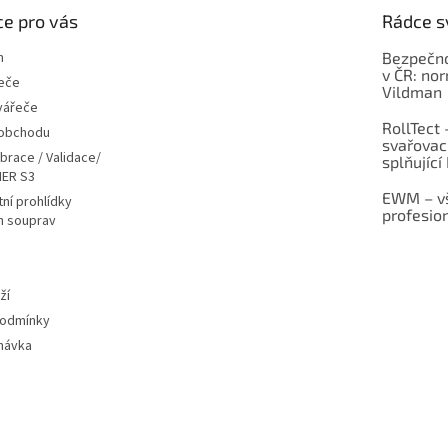
e pro vás
Rádce s
m
Bezpečno
v ČR: no
eče
Vildman
vářeče
RollTect 
 obchodu
svařovac
ibrace / Validace/
splňující
ER S3
EWM – vš
ní prohlídky
profesio
h souprav
ží
podmínky
návka