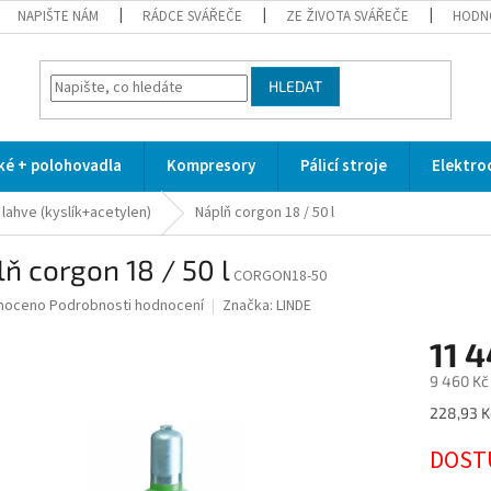
NAPIŠTE NÁM
RÁDCE SVÁŘEČE
ZE ŽIVOTA SVÁŘEČE
HODN
HLEDAT
cké + polohovadla
Kompresory
Pálicí stroje
Elektro
 lahve (kyslík+acetylen)
Náplň corgon 18 / 50 l
ň corgon 18 / 50 l
CORGON18-50
né
noceno
Podrobnosti hodnocení
Značka:
LINDE
ní
11 
u
9 460 Kč
Měrná
228,93 Kč
cena:
ek.
DOST