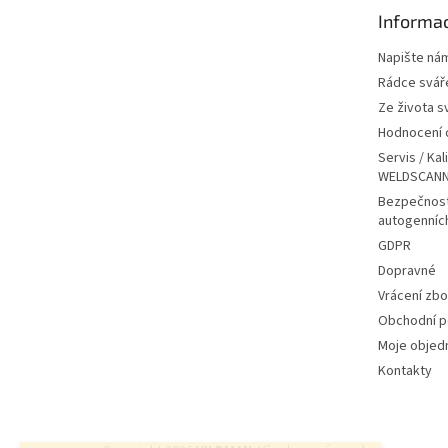
t
Informac
í
Napište ná
Rádce svář
Ze života s
Hodnocení
Servis / Kal
WELDSCANN
Bezpečnost
autogenníc
GDPR
Dopravné
Vrácení zbo
Obchodní 
Moje objed
Kontakty