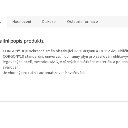
s
Hodnocení
Diskuze
Ostatní informace
ailní popis produktu
CORGON®18 je ochranná směs obsahující 82 % argonu a 18 % oxidu uhliči
CORGON®18 standardní, univerzální ochranný plyn pro svařování uhlíkový
legovaných ocelí, metodou MAG, v různých tloušťkách materiálu a poloh
svařování.
Je vhodný pro ruční i automatizované svařování.