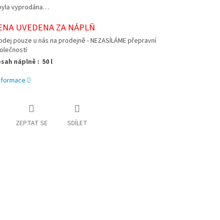
byla vyprodána…
ENA UVEDENA ZA NÁPLŇ
odej pouze u nás na prodejně - NEZASÍLÁME přepravní
olečností
sah náplně : 50 l
informace
ZEPTAT SE
SDÍLET