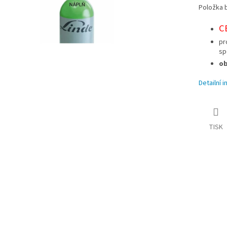
Položka 
C
pr
sp
ob
Detailní 
TISK