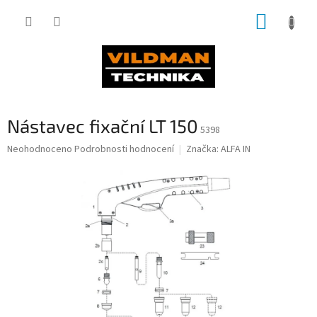
Přejít
NÁKUP
na
obsah
KOŠÍK
Nástavec fixační LT 150
5398
Průměrné
Neohodnoceno
Podrobnosti hodnocení
Značka:
ALFA IN
hodnocení
produktu
je
0,0
z
5
hvězdiček.