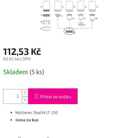
112,53 Kč
93 Kč bez DPH
Měrná
Skladem
(5 ks)
cena:
Přidat do košíku
Nástavec fixační LT 150
Cena za kus