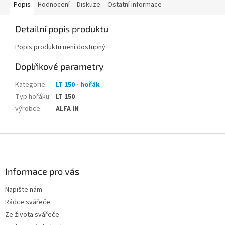
Popis
Hodnocení
Diskuze
Ostatní informace
Detailní popis produktu
Popis produktu není dostupný
Doplňkové parametry
Kategorie
:
LT 150 - hořák
Typ hořáku
:
LT 150
výrobce
:
ALFA IN
Z
á
p
a
Informace pro vás
t
Napište nám
í
Rádce svářeče
Ze života svářeče