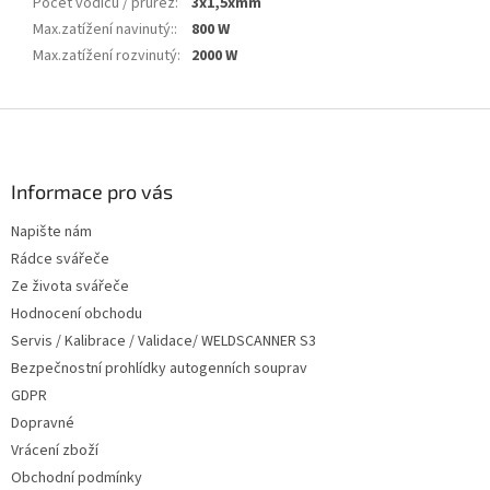
Počet vodičů / průřez
:
3x1,5xmm
Max.zatížení navinutý:
:
800 W
Max.zatížení rozvinutý
:
2000 W
Z
á
p
a
Informace pro vás
t
Napište nám
í
Rádce svářeče
Ze života svářeče
Hodnocení obchodu
Servis / Kalibrace / Validace/ WELDSCANNER S3
Bezpečnostní prohlídky autogenních souprav
GDPR
Dopravné
Vrácení zboží
Obchodní podmínky