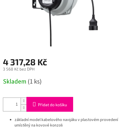
4 317,28 Kč
3 568 Kč bez DPH
Měrná
Skladem
(1 ks)
cena:
Přidat do košíku
základní model kabelového navijáku v plastovém provedení
umístěný na kovové konzoli