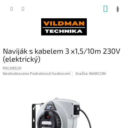
Přejít
NÁKUP
na
obsah
KOŠÍK
Naviják s kabelem 3 x1,5/10m 230V
(elektrický)
R91200120
Průměrné
Neohodnoceno
Podrobnosti hodnocení
Značka:
INAIRCOM
hodnocení
produktu
je
0,0
z
5
hvězdiček.