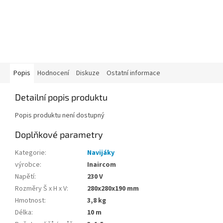
Popis
Hodnocení
Diskuze
Ostatní informace
Detailní popis produktu
Popis produktu není dostupný
Doplňkové parametry
Kategorie
:
Navijáky
výrobce
:
Inaircom
Napětí
:
230 V
Rozměry Š x H x V
:
280x280x190 mm
Hmotnost
:
3,8 kg
Délka
:
10 m