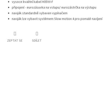
vysoce kvalitní kabel H05VV-F
připojení - eurozásuvka na vstupu/ eurozástrčka na výstupu
naviják standardně vybaven vypínačem
naviják lze vybavit systémem Slow motion 4 pro pomalé navíjení
ZEPTAT SE
SDÍLET