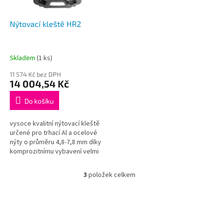
Nýtovací kleště HR2
Skladem
(1 ks)
11 574 Kč bez DPH
14 004,54 Kč
Do košíku
vysoce kvalitní nýtovací kleště
určené pro trhací Al a ocelové
nýty o průměru 4,8-7,8 mm díky
komprozitnímu vybavení velmi
nízká hmotnost kleští baleno v
praktickém plastovém...
3
položek celkem
O
v
l
á
d