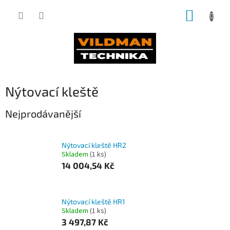
Přejít
NÁKUP
na
obsah
KOŠÍK
Nýtovací kleště
Nejprodávanější
Nýtovací kleště HR2
Skladem
(1 ks)
14 004,54 Kč
Nýtovací kleště HR1
Skladem
(1 ks)
3 497,87 Kč