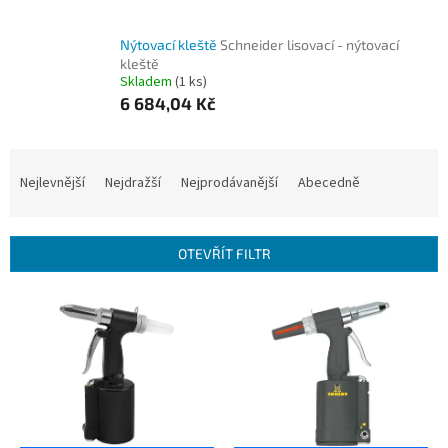
Nýtovací kleště
Schneider lisovací - nýtovací
kleště
Skladem
(1 ks)
6 684,04 Kč
Ř
a
Nejlevnější
Nejdražší
Nejprodávanější
Abecedně
z
e
n
OTEVŘÍT FILTR
í
p
V
r
ý
o
p
d
i
u
s
k
p
t
r
ů