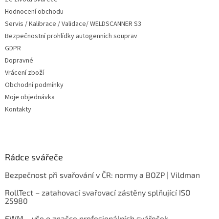
Hodnocení obchodu
Servis / Kalibrace / Validace/ WELDSCANNER S3
Bezpečnostní prohlídky autogenních souprav
GDPR
Dopravné
Vrácení zboží
Obchodní podmínky
Moje objednávka
Kontakty
Rádce svářeče
Bezpečnost při svařování v ČR: normy a BOZP | Vildman
RollTect – zatahovací svařovací zástěny splňující ISO
25980
EWM – vše o značce profesionálních svářeček