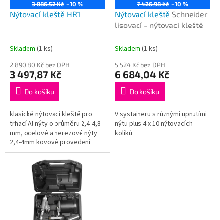
o
3 886,52 Kč
–10 %
7 426,98 Kč
–10 %
d
Nýtovací kleště HR1
Nýtovací kleště
Schneider
u
lisovací - nýtovací kleště
k
t
Skladem
(1 ks)
Skladem
(1 ks)
ů
2 890,80 Kč bez DPH
5 524 Kč bez DPH
3 497,87 Kč
6 684,04 Kč
Do košíku
Do košíku
klasické nýtovací kleště pro
V systaineru s různými upnutími
trhací Al nýty o průměru 2,4-4,8
nýtu plus 4 x 10 nýtovacích
mm, ocelové a nerezové nýty
kolíků
2,4-4mm kovové provedení
baleno v kartonu odvod
vzduchu tělem kleští přes tlumič