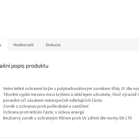
s
Hodnocení
Diskuze
ailní popis produktu
Velmi lehké ochranné brýle s polykarbonátovým zorníkem třídy 1F dle no
Těsnění vyplní mezeru mezi brýlemi a obličejem uživatele, čímž výrazně sn
poranění očí zásahem nebezpečně odletujících částic
Zorník s ochranou proti poškrábání a zamlžení
Ochrana proti letícím částic s nízkou energií
Bezbarvý zorník s ochranným filtrem proti UV záření dle normy EN 170