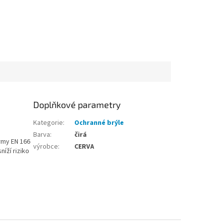
Doplňkové parametry
Kategorie
:
Ochranné brýle
Barva
:
čirá
rmy EN 166
výrobce
:
CERVA
íží riziko