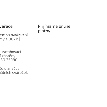
vářeče
Přijímáme online
platby
st při svařování
rmy a BOZP |
– zatahovací
í zástěny
 ISO 25980
e o značce
nálních svářeček