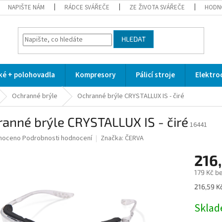
NAPIŠTE NÁM
RÁDCE SVÁŘEČE
ZE ŽIVOTA SVÁŘEČE
HODN
HLEDAT
cké + polohovadla
Kompresory
Pálicí stroje
Elektro
Ochranné brýle
Ochranné brýle CRYSTALLUX IS - čiré
anné brýle CRYSTALLUX IS - čiré
16441
né
noceno
Podrobnosti hodnocení
Značka:
ČERVA
ní
216
u
179 Kč b
Měrná
216,59 Kč
cena:
ek.
Skla