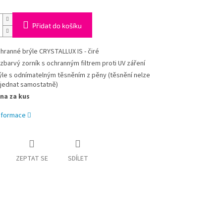
Přidat do košíku
hranné brýle CRYSTALLUX IS - čiré
zbarvý zorník s ochranným filtrem proti UV záření
ýle s odnímatelným těsněním z pěny (těsnění nelze
jednat samostatně)
na za kus
informace
ZEPTAT SE
SDÍLET