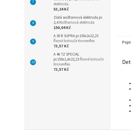
elektroda
53,24 Kč
Zlatá wolframová elektroda pr.
2,4
Wolframová elektroda
150,04 Kč
A 36 R SUPRA pr.150x2x22,23
Řezné kotouče Kronenflex
Popi
73,57 Kč
A 46 TZ SPECIAL
pr.150x1,6x22,23
Řezné kotouče
Det
Kronenflex
73,57 Kč