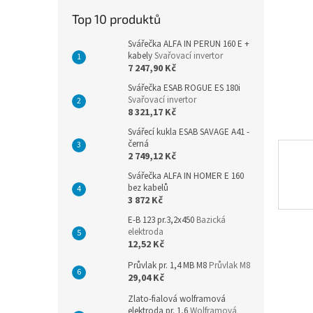
n
Top 10 produktů
e
l
Svářečka ALFA IN PERUN 160 E +
kabely
Svařovací invertor
7 247,90 Kč
Svářečka ESAB ROGUE ES 180i
Svařovací invertor
8 321,17 Kč
Svářecí kukla ESAB SAVAGE A41 -
černá
2 749,12 Kč
Svářečka ALFA IN HOMER E 160
bez kabelů
3 872 Kč
E-B 123 pr.3,2x450
Bazická
elektroda
12,52 Kč
Průvlak pr. 1,4 MB M8
Průvlak M8
29,04 Kč
Zlato-fialová wolframová
elektroda pr. 1,6
Wolframová