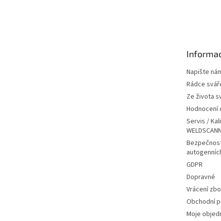
Z
á
p
a
t
Informac
í
Napište ná
Rádce svář
Ze života s
Hodnocení
Servis / Kal
WELDSCANN
Bezpečnost
autogenníc
GDPR
Dopravné
Vrácení zbo
Obchodní 
Moje objed