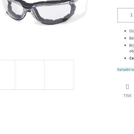
Oc
Be
Br
ob
Ce
Detailní 
TISK