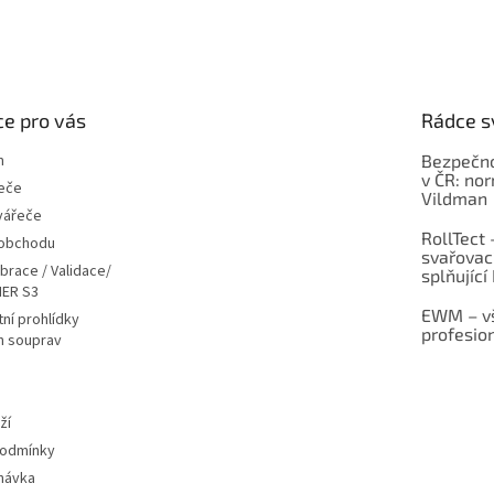
e pro vás
Rádce s
m
Bezpečno
v ČR: no
eče
Vildman
vářeče
RollTect 
 obchodu
svařovac
ibrace / Validace/
splňující
ER S3
EWM – vš
ní prohlídky
profesio
h souprav
ží
podmínky
návka