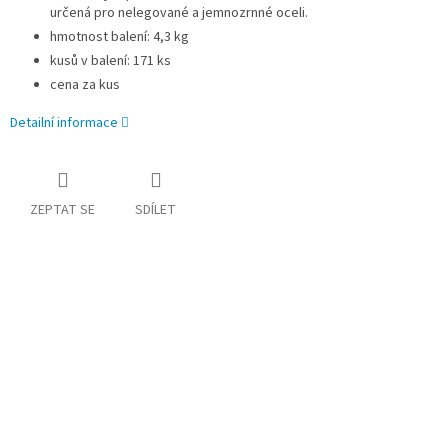
určená pro nelegované a jemnozrnné oceli.
hmotnost balení: 4,3 kg
kusů v balení: 171 ks
cena za kus
Detailní informace
ZEPTAT SE
SDÍLET