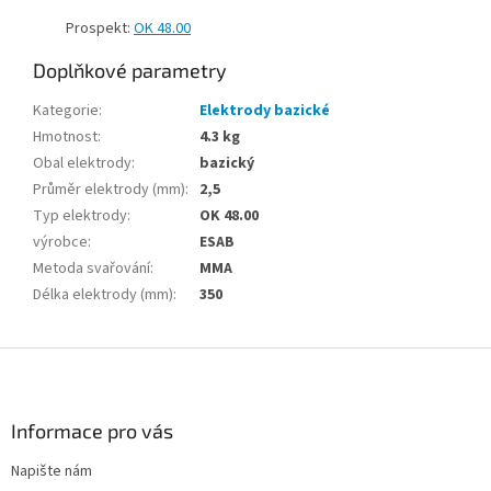
Prospekt:
OK 48.00
Doplňkové parametry
Kategorie
:
Elektrody bazické
Hmotnost
:
4.3 kg
Obal elektrody
:
bazický
Průměr elektrody (mm)
:
2,5
Typ elektrody
:
OK 48.00
výrobce
:
ESAB
Metoda svařování
:
MMA
Délka elektrody (mm)
:
350
Z
á
p
a
Informace pro vás
t
Napište nám
í