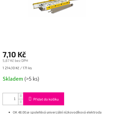
7,10 Kč
5,87 Kč bez DPH
Měrná
1 214,10 Kč / 171 ks
cena:
Skladem
(>5 ks)
Přidat do košíku
OK 48.00 je spolehlivá univerzální nízkovodíková elektroda