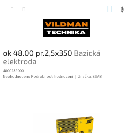
Přejít
NÁKUP
na
obsah
KOŠÍK
ok 48.00 pr.2,5x350
Bazická
elektroda
4800253000
Průměrné
Neohodnoceno
Podrobnosti hodnocení
Značka:
ESAB
hodnocení
produktu
je
0,0
z
5
hvězdiček.