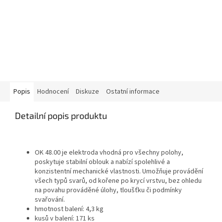
Popis
Hodnocení
Diskuze
Ostatní informace
Detailní popis produktu
OK 48.00 je elektroda vhodná pro všechny polohy,
poskytuje stabilní oblouk a nabízí spolehlivé a
konzistentní mechanické vlastnosti. Umožňuje provádění
všech typů svarů, od kořene po krycí vrstvu, bez ohledu
na povahu prováděné úlohy, tloušťku či podmínky
svařování.
hmotnost balení: 4,3 kg
kusů v balení: 171 ks