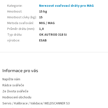
Kategorie
:
Nerezové svařovací dráty pro MAG
Hmotnost
:
15 kg
Hmotnost cívky (kg)
:
15
Metoda svařování
:
MIG / MAG
Průměr drátu (mm)
:
1,0
Typ drátu
:
OK AUTROD 318 Si
výrobce
:
ESAB
Z
á
p
a
Informace pro vás
t
Napište nám
í
Rádce svářeče
Ze života svářeče
Hodnocení obchodu
Servis / Kalibrace / Validace/ WELDSCANNER S3