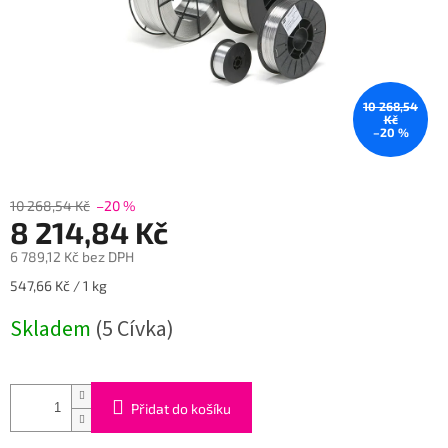
10 268,54
Kč
–20 %
10 268,54 Kč
–20 %
8 214,84 Kč
6 789,12 Kč bez DPH
Měrná
547,66 Kč / 1 kg
cena:
Skladem
(5 Cívka)
Přidat do košíku