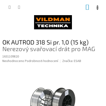
Přejít
NÁKUP
na
obsah
KOŠÍK
OK AUTROD 318 Si pr. 1,0 (15 kg)
Nerezový svařovací drát pro MAG
1631109820
Průměrné
Neohodnoceno
Podrobnosti hodnocení
Značka:
ESAB
hodnocení
produktu
je
0,0
z
5
hvězdiček.