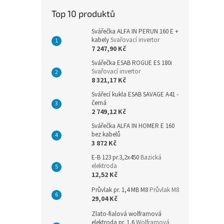
n
Top 10 produktů
e
l
Svářečka ALFA IN PERUN 160 E +
kabely
Svařovací invertor
7 247,90 Kč
Svářečka ESAB ROGUE ES 180i
Svařovací invertor
8 321,17 Kč
Svářecí kukla ESAB SAVAGE A41 -
černá
2 749,12 Kč
Svářečka ALFA IN HOMER E 160
bez kabelů
3 872 Kč
E-B 123 pr.3,2x450
Bazická
elektroda
12,52 Kč
Průvlak pr. 1,4 MB M8
Průvlak M8
29,04 Kč
Zlato-fialová wolframová
elektroda pr. 1,6
Wolframová