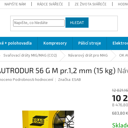
NAPIŠTE NÁM
RÁDCE SVÁŘEČE
ZE ŽIVOTA SVÁŘEČE
HODN
HLEDAT
cké + polohovadla
Kompresory
Pálicí stroje
Elektro
Svařovací dráty MIG/MAG (CO2)
Návarový drát pro MAG
OK A
AUTRODUR 56 G M pr.1,2 mm (15 kg)
Ná
né
noceno
Podrobnosti hodnocení
Značka:
ESAB
ní
u
12 821,16
10 
8 476,80
Měrná
683,80 Kč
ek.
cena:
Skla