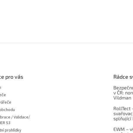
e pro vás
Rádce s
m
Bezpečno
v ČR: no
eče
Vildman
vářeče
RollTect 
 obchodu
svařovac
ibrace / Validace/
splňující
ER S3
EWM – vš
ní prohlídky