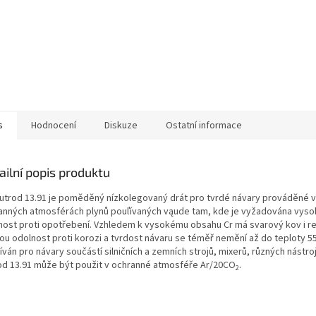
s
Hodnocení
Diskuze
Ostatní informace
ailní popis produktu
utrod 13.91 je poměděný nízkolegovaný drát pro tvrdé návary prováděné v
anných atmosférách plynů pouľívaných vąude tam, kde je vyžadována vyso
nost proti opotřebení. Vzhledem k vysokému obsahu Cr má svarový kov i re
ou odolnost proti korozi a tvrdost návaru se téměř nemění až do teploty 5
ván pro návary součástí silničních a zemních strojů, mixerů, různých nástro
od 13.91 může být použit v ochranné atmosféře Ar/20CO
.
2