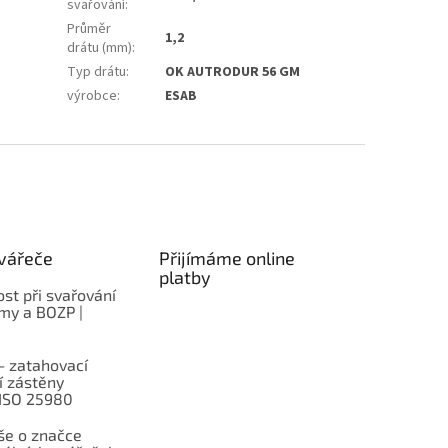
svařování
:
Průměr
1,2
drátu (mm)
:
Typ drátu
:
OK AUTRODUR 56 GM
výrobce
:
ESAB
vářeče
Přijímáme online
platby
st při svařování
rmy a BOZP |
– zatahovací
í zástěny
 ISO 25980
e o značce