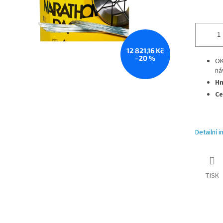
12 821,16 Kč
–20 %
OK
ná
Hm
Ce
Detailní 
TISK