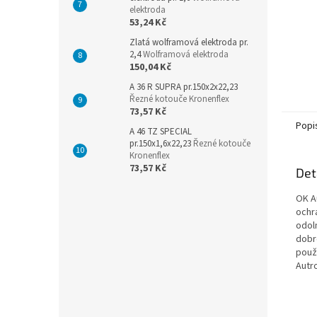
elektroda
53,24 Kč
Zlatá wolframová elektroda pr.
2,4
Wolframová elektroda
150,04 Kč
A 36 R SUPRA pr.150x2x22,23
Řezné kotouče Kronenflex
73,57 Kč
Popi
A 46 TZ SPECIAL
pr.150x1,6x22,23
Řezné kotouče
Kronenflex
73,57 Kč
Det
OK A
ochr
odol
dobr
použí
Autr