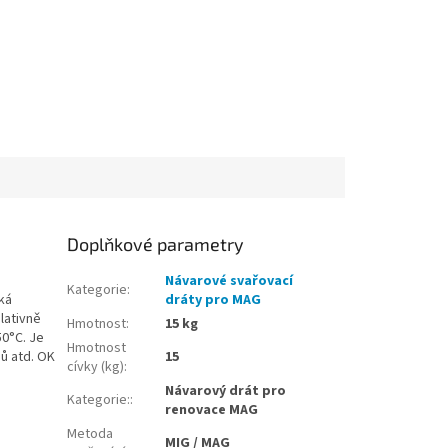
Doplňkové parametry
Návarové svařovací
Kategorie
:
ká
dráty pro MAG
lativně
Hmotnost
:
15 kg
50°C. Je
Hmotnost
jů atd. OK
15
cívky (kg)
:
Návarový drát pro
Kategorie:
:
renovace MAG
Metoda
MIG / MAG