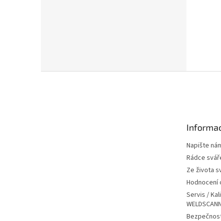
Z
á
p
a
t
Informac
í
Napište ná
Rádce svář
Ze života s
Hodnocení
Servis / Kal
WELDSCANN
Bezpečnost