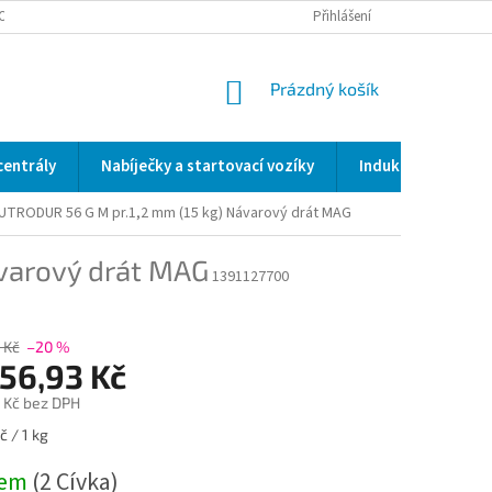
OCENÍ OBCHODU
SERVIS / KALIBRACE / VALIDACE/ WELDSCANNER S3
Přihlášení
NÁKUPNÍ
Prázdný košík
KOŠÍK
centrály
Nabíječky a startovací vozíky
Indukční a odporo
UTRODUR 56 G M pr.1,2 mm (15 kg)
Návarový drát MAG
varový drát MAG
1391127700
 Kč
–20 %
256,93 Kč
 Kč bez DPH
 / 1 kg
dem
(2 Cívka)