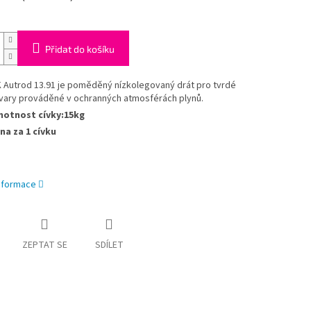
Přidat do košíku
 Autrod 13.91 je poměděný nízkolegovaný drát pro tvrdé
vary prováděné v ochranných atmosférách plynů.
otnost cívky:15kg
na za 1 cívku
informace
ZEPTAT SE
SDÍLET