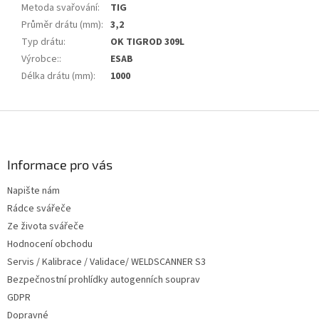
Metoda svařování
:
TIG
Průměr drátu (mm)
:
3,2
Typ drátu
:
OK TIGROD 309L
Výrobce:
:
ESAB
Délka drátu (mm)
:
1000
Z
á
p
a
Informace pro vás
t
Napište nám
í
Rádce svářeče
Ze života svářeče
Hodnocení obchodu
Servis / Kalibrace / Validace/ WELDSCANNER S3
Bezpečnostní prohlídky autogenních souprav
GDPR
Dopravné