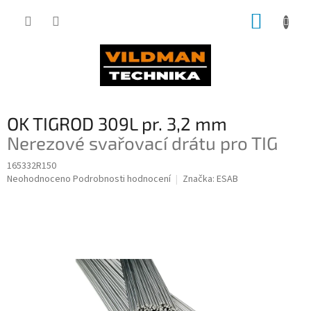
Přejít
NÁKUP
na
obsah
KOŠÍK
OK TIGROD 309L pr. 3,2 mm
Nerezové svařovací drátu pro TIG
165332R150
Průměrné
Neohodnoceno
Podrobnosti hodnocení
Značka:
ESAB
hodnocení
produktu
je
0,0
z
5
hvězdiček.