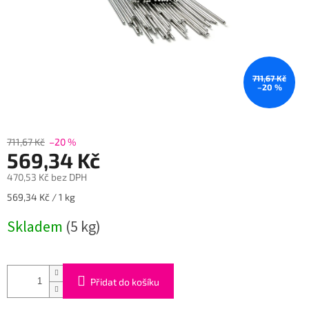
711,67 Kč
–20 %
711,67 Kč
–20 %
569,34 Kč
470,53 Kč bez DPH
Měrná
569,34 Kč / 1 kg
cena:
Skladem
(5 kg)
Přidat do košíku