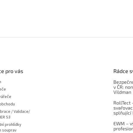
e pro vás
Rádce s
m
Bezpečno
v ČR: no
eče
Vildman
vářeče
RollTect 
 obchodu
svařovac
ibrace / Validace/
splňující
ER S3
EWM – vš
ní prohlídky
profesio
h souprav