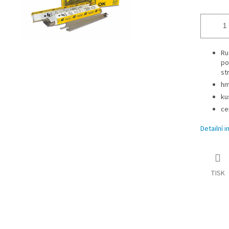
Ru
po
st
hm
ku
ce
Detailní 
TISK