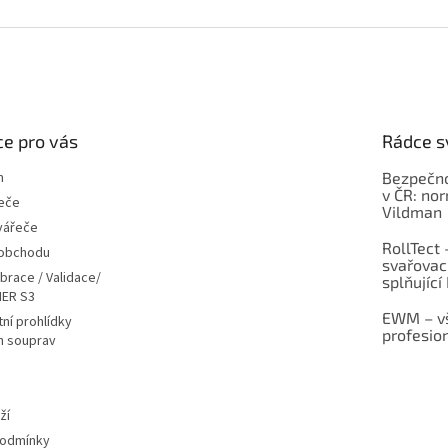
e pro vás
Rádce s
m
Bezpečno
v ČR: no
eče
Vildman
vářeče
RollTect 
 obchodu
svařovac
ibrace / Validace/
splňující
ER S3
EWM – vš
ní prohlídky
profesio
h souprav
ží
podmínky