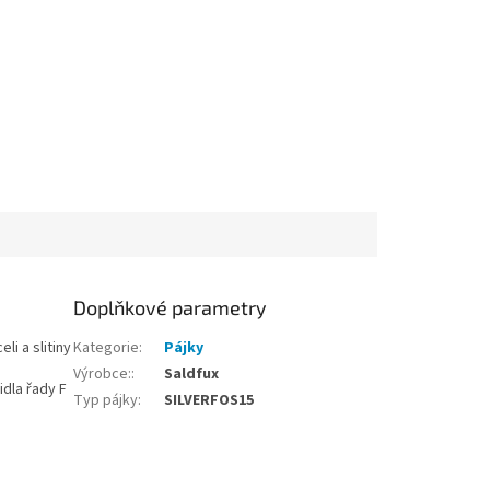
Doplňkové parametry
li a slitiny
Kategorie
:
Pájky
Výrobce:
:
Saldfux
idla řady F
Typ pájky
:
SILVERFOS15