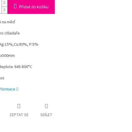
Přidat do košíku
lá na měď
pro chladaře
 Ag:15%,Cu:80%, P:5%
2x500mm
teplota: 645-800°C
kus
informace
ZEPTAT SE
SDÍLET