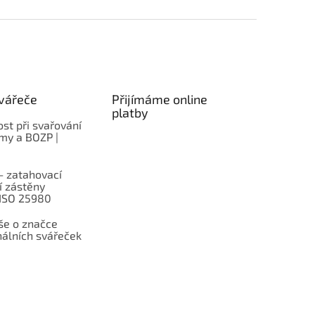
vářeče
Přijímáme online
platby
st při svařování
rmy a BOZP |
– zatahovací
í zástěny
 ISO 25980
e o značce
nálních svářeček