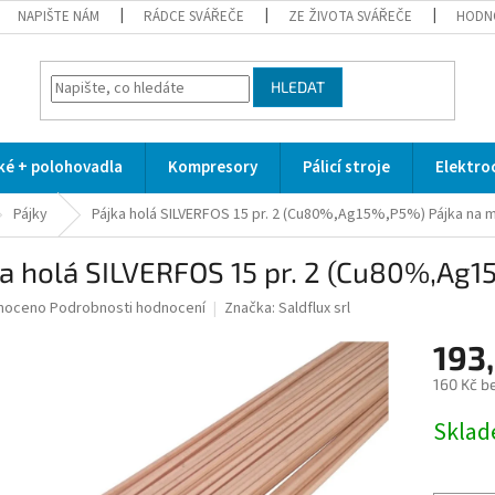
NAPIŠTE NÁM
RÁDCE SVÁŘEČE
ZE ŽIVOTA SVÁŘEČE
HODN
HLEDAT
cké + polohovadla
Kompresory
Pálicí stroje
Elektro
Pájky
Pájka holá SILVERFOS 15 pr. 2 (Cu80%,Ag15%,P5%)
Pájka na 
ka holá SILVERFOS 15 pr. 2 (Cu80%,Ag
né
noceno
Podrobnosti hodnocení
Značka:
Saldflux srl
ní
193
u
160 Kč b
Měrná
Skla
cena:
ek.