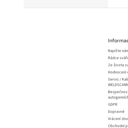
Z
á
p
a
t
Informac
í
Napište ná
Rádce svář
Ze života s
Hodnocení
Servis / Kal
WELDSCANN
Bezpečnost
autogenníc
GDPR
Dopravné
Vrácení zbo
Obchodní 