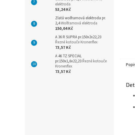
elektroda
53,24 Kč
Zlatá wolframová elektroda pr.
2,4
Wolframová elektroda
150,04 Kč
A 36 R SUPRA pr.150x2x22,23
Řezné kotouče Kronenflex
73,57 Kč
A 46 TZ SPECIAL
pr.150x1,6x22,23
Řezné kotouče
Popi
Kronenflex
73,57 Kč
Det