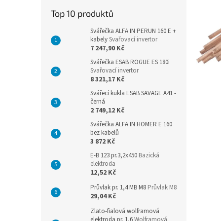
n
Top 10 produktů
e
l
Svářečka ALFA IN PERUN 160 E +
kabely
Svařovací invertor
7 247,90 Kč
Svářečka ESAB ROGUE ES 180i
Svařovací invertor
8 321,17 Kč
Svářecí kukla ESAB SAVAGE A41 -
černá
2 749,12 Kč
Svářečka ALFA IN HOMER E 160
bez kabelů
3 872 Kč
E-B 123 pr.3,2x450
Bazická
elektroda
12,52 Kč
Průvlak pr. 1,4 MB M8
Průvlak M8
29,04 Kč
Zlato-fialová wolframová
elektroda pr. 1,6
Wolframová