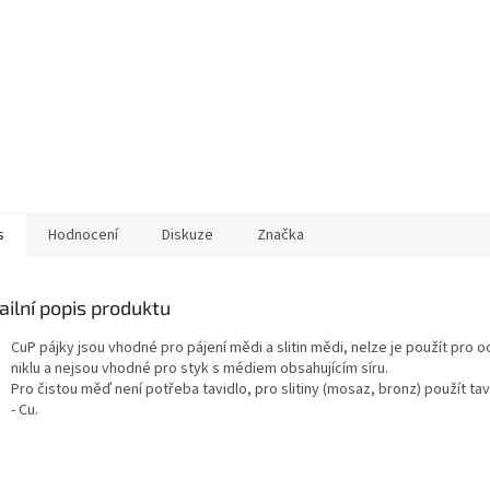
s
Hodnocení
Diskuze
Značka
ailní popis produktu
CuP pájky jsou vhodné pro pájení mědi a slitin mědi, nelze je použít pro oce
niklu a nejsou vhodné pro styk s médiem obsahujícím síru.
Pro čistou měď není potřeba tavidlo, pro slitiny (mosaz, bronz) použít tav
- Cu.