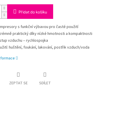
Přidat do košíku
mpresory s funkční výbavou pro časté použití
trémně praktický díky nízké hmotnosti a kompaktnosti
stup vzduchu – rychlospojka
užití: huštění, foukání, lakování, postřik vzduch/voda
informace
ZEPTAT SE
SDÍLET