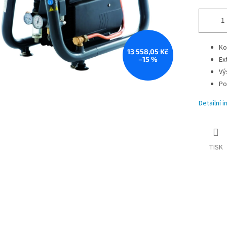
Ko
13 558,05 Kč
–15 %
Ex
Vý
Po
Detailní 
TISK