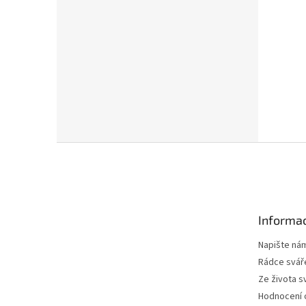
Z
á
p
a
t
Informac
í
Napište ná
Rádce svář
Ze života s
Hodnocení