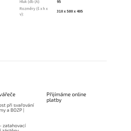
Hluk (db (A)
:
95
Rozměry (š x h x
310 x 580 x 405
v)
:
vářeče
Přijímáme online
platby
st při svařování
rmy a BOZP |
– zatahovací
í zástěny