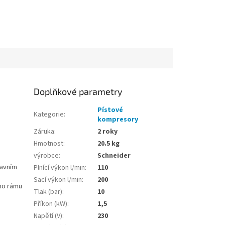
Doplňkové parametry
Pístové
Kategorie
:
kompresory
Záruka
:
2 roky
Hmotnost
:
20.5 kg
výrobce
:
Schneider
ravním
Plnící výkon l/min
:
110
Sací výkon l/min
:
200
ho rámu
Tlak (bar)
:
10
Příkon (kW)
:
1,5
Napětí (V)
:
230