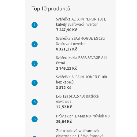
n
Top 10 produktů
e
l
Svářečka ALFA IN PERUN 160 E +
kabely
Svařovací invertor
7 247,90 Kč
Svářečka ESAB ROGUE ES 180i
Svařovací invertor
8 321,17 Kč
Svářecí kukla ESAB SAVAGE A41 -
černá
2 749,12 Kč
Svářečka ALFA IN HOMER E 160
bez kabelů
3 872 Kč
E-B 123 pr.3,2x450
Bazická
elektroda
12,52 Kč
Průvlak pr. 1,4 MB M8
Průvlak M8
29,04 Kč
Zlato-fialová wolframová
elektroda pr. 1,6
Wolframová