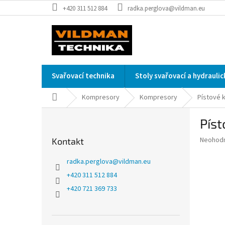
Přejít
+420 311 512 884
radka.perglova@vildman.eu
na
obsah
Svařovací technika
Stoly svařovací a hydrauli
Domů
Kompresory
Kompresory
Pístové 
P
Pís
o
s
Průměr
Neohod
Kontakt
t
hodnoce
r
produkt
radka.perglova
@
vildman.eu
a
je
+420 311 512 884
0,0
n
z
+420 721 369 733
n
5
í
hvězdič
p
a