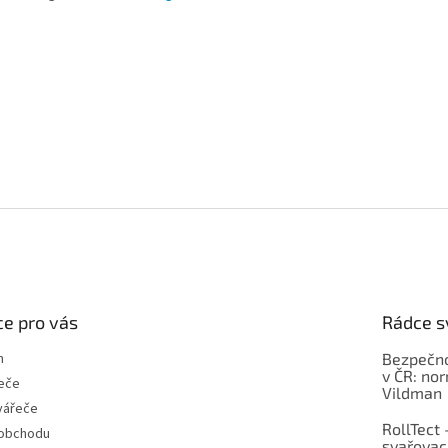
e pro vás
Rádce s
m
Bezpečno
v ČR: no
eče
Vildman
vářeče
RollTect 
 obchodu
svařovac