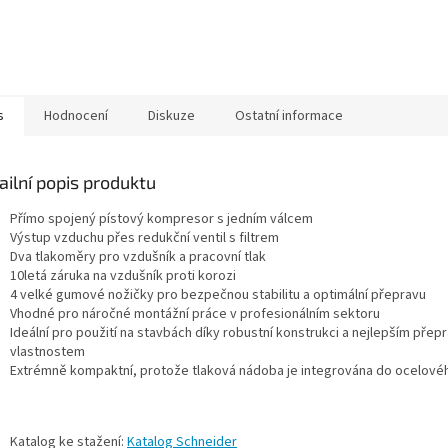
s
Hodnocení
Diskuze
Ostatní informace
ailní popis produktu
Přímo spojený pístový kompresor s jedním válcem
Výstup vzduchu přes redukční ventil s filtrem
Dva tlakoměry pro vzdušník a pracovní tlak
10letá záruka na vzdušník proti korozi
4 velké gumové nožičky pro bezpečnou stabilitu a optimální přepravu
Vhodné pro náročné montážní práce v profesionálním sektoru
Ideální pro použití na stavbách díky robustní konstrukci a nejlepším přep
vlastnostem
Extrémně kompaktní, protože tlaková nádoba je integrována do ocelové
Katalog ke stažení:
Katalog Schneider