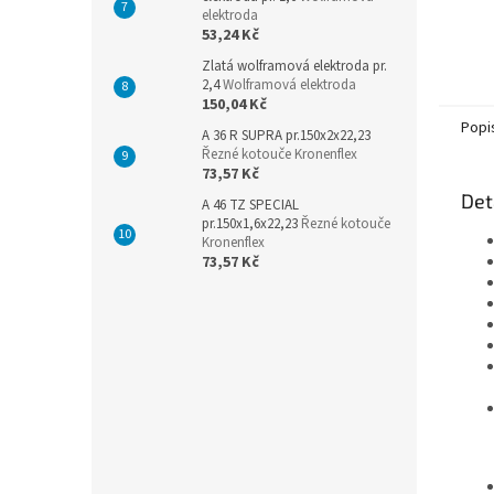
elektroda
53,24 Kč
Zlatá wolframová elektroda pr.
2,4
Wolframová elektroda
150,04 Kč
Popi
A 36 R SUPRA pr.150x2x22,23
Řezné kotouče Kronenflex
73,57 Kč
Det
A 46 TZ SPECIAL
pr.150x1,6x22,23
Řezné kotouče
Kronenflex
73,57 Kč