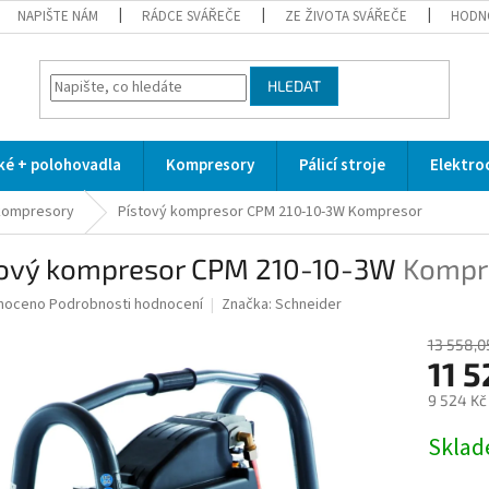
NAPIŠTE NÁM
RÁDCE SVÁŘEČE
ZE ŽIVOTA SVÁŘEČE
HODN
HLEDAT
cké + polohovadla
Kompresory
Pálicí stroje
Elektro
kompresory
Pístový kompresor CPM 210-10-3W
Kompresor
tový kompresor CPM 210-10-3W
Kompr
né
noceno
Podrobnosti hodnocení
Značka:
Schneider
ní
u
13 558,0
11 5
9 524 Kč
Měrná
Skla
ek.
cena: