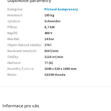
Doplňkové parametry
Kategorie
:
Pístové kompresory
Hmotnost
:
185 kg
výrobce
:
Schneider
Příkon
:
8,7 kW
Napětí
:
400 V
Max.tlak
:
14 bar
Objem tlakové nádoby
:
270 l
Nasávané množství
:
630 l/min
Otáčky
:
1110 ot/min
Hlučnost
:
77 (A)
Rozměry Š x H x V
:
1540 x 520 x 1080 mm
Motor
:
GX390 Honda
Z
á
p
a
Informace pro vás