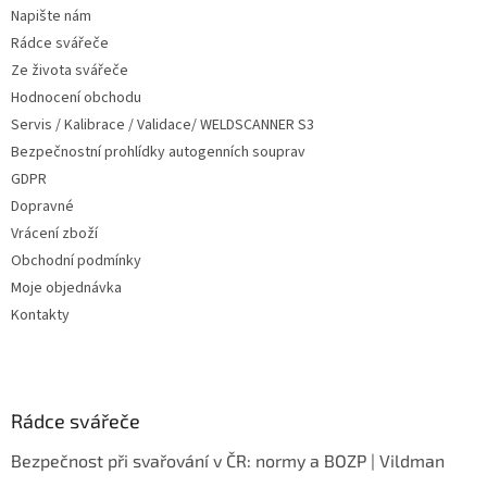
t
Napište nám
í
Rádce svářeče
Ze života svářeče
Hodnocení obchodu
Servis / Kalibrace / Validace/ WELDSCANNER S3
Bezpečnostní prohlídky autogenních souprav
GDPR
Dopravné
Vrácení zboží
Obchodní podmínky
Moje objednávka
Kontakty
Rádce svářeče
Bezpečnost při svařování v ČR: normy a BOZP | Vildman