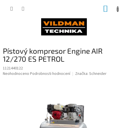
Přejít
NÁKUP
na
obsah
KOŠÍK
Pístový kompresor Engine AIR
12/270 ES PETROL
1121440122
Průměrné
Neohodnoceno
Podrobnosti hodnocení
Značka:
Schneider
hodnocení
produktu
je
0,0
z
5
hvězdiček.