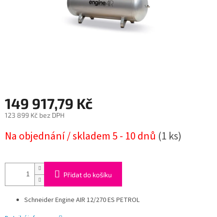
149 917,79 Kč
123 899 Kč bez DPH
Měrná
Na objednání / skladem 5 - 10 dnů
(1 ks)
cena:
Přidat do košíku
Schneider Engine AIR 12/270 ES PETROL