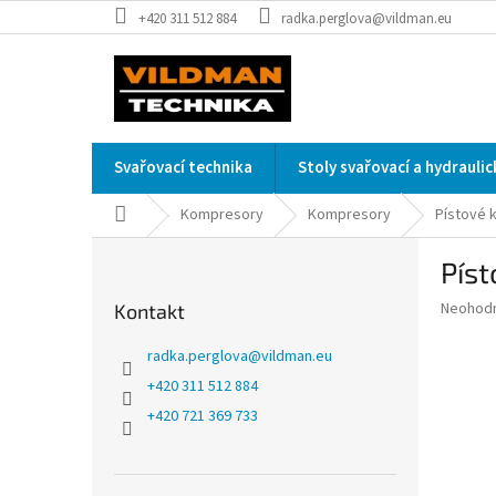
Přejít
+420 311 512 884
radka.perglova@vildman.eu
na
obsah
Svařovací technika
Stoly svařovací a hydrauli
Domů
Kompresory
Kompresory
Pístové 
P
Pís
o
s
Průměr
Neohod
Kontakt
t
hodnoce
r
produkt
radka.perglova
@
vildman.eu
a
je
+420 311 512 884
0,0
n
z
+420 721 369 733
n
5
í
hvězdič
p
a