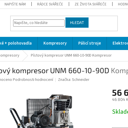
NAPIŠTE NÁM
RÁDCE SVÁŘEČE
ZE ŽIVOTA SVÁŘEČE
HODN
HLEDAT
cké + polohovadla
Kompresory
Pálicí stroje
Elektro
kompresory
Pístový kompresor UNM 660-10-90D
Kompresor
tový kompresor UNM 660-10-90D
Komp
né
noceno
Podrobnosti hodnocení
Značka:
Schneider
ní
56 
u
46 804 K
Měrná
Skla
cena:
ek.