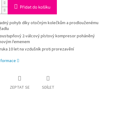
Přidat do košíku
adný pohyb díky otočným kolečkům a prodlouženému
žadlu
oustupňový 2-válcový pístový kompresor poháněný
ínovým řemenem
ruka 10 let na vzdušník proti prorezavění
informace
ZEPTAT SE
SDÍLET