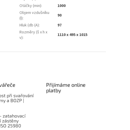
Otáčky (min)
:
1000
Objem vzdušníku
90
(l)
:
Hluk (db (A)
:
97
Rozměry (š x h x
1110 x 495 x 1015
v)
:
vářeče
Přijímáme online
platby
st při svařování
rmy a BOZP |
– zatahovací
í zástěny
 ISO 25980