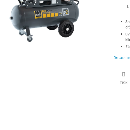
Sn
dr
Dv
kl
Zá
Detailní 
TISK