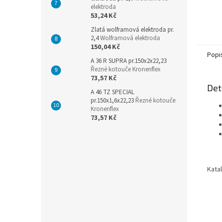
elektroda
53,24 Kč
Zlatá wolframová elektroda pr.
2,4
Wolframová elektroda
150,04 Kč
Popi
A 36 R SUPRA pr.150x2x22,23
Řezné kotouče Kronenflex
73,57 Kč
Det
A 46 TZ SPECIAL
pr.150x1,6x22,23
Řezné kotouče
Kronenflex
73,57 Kč
Kata