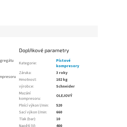
Doplňkové parametry
agregátu
Pístové
Kategorie
:
kompresory
Záruka
:
3 roky
kompresoru
Hmotnost
:
102 kg
výrobce
:
Schneider
Mazání
OLEJOVÝ
kompresoru
:
Plnící výkon l/min
:
520
Sací výkon l/min
:
660
Tlak (bar)
:
10
Napětí (V)
:
400