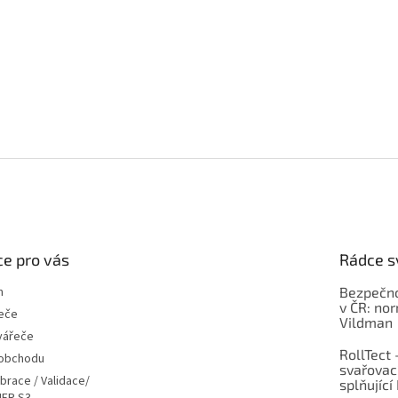
e pro vás
Rádce s
m
Bezpečno
v ČR: no
eče
Vildman
vářeče
RollTect 
 obchodu
svařovac
ibrace / Validace/
splňující