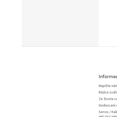
Z
á
p
a
t
Informac
í
Napište ná
Rádce svář
Ze života s
Hodnocení
Servis / Kal