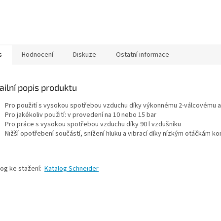
s
Hodnocení
Diskuze
Ostatní informace
ailní popis produktu
Pro použití s vysokou spotřebou vzduchu díky výkonnému 2-válcovému 
Pro jakékoliv použití: v provedení na 10 nebo 15 bar
Pro práce s vysokou spotřebou vzduchu díky 90 l vzdušníku
Nižší opotřebení součástí, snížení hluku a vibrací díky nízkým otáčkám 
log ke stažení:
Katalog Schneider