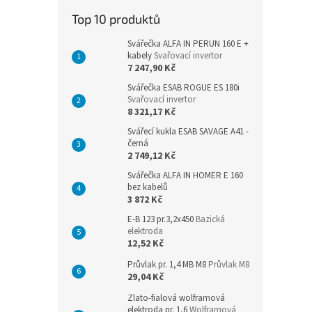
n
Top 10 produktů
e
l
Svářečka ALFA IN PERUN 160 E +
kabely
Svařovací invertor
7 247,90 Kč
Svářečka ESAB ROGUE ES 180i
Svařovací invertor
8 321,17 Kč
Svářecí kukla ESAB SAVAGE A41 -
černá
2 749,12 Kč
Svářečka ALFA IN HOMER E 160
bez kabelů
3 872 Kč
E-B 123 pr.3,2x450
Bazická
elektroda
12,52 Kč
Průvlak pr. 1,4 MB M8
Průvlak M8
29,04 Kč
Zlato-fialová wolframová
elektroda pr. 1,6
Wolframová