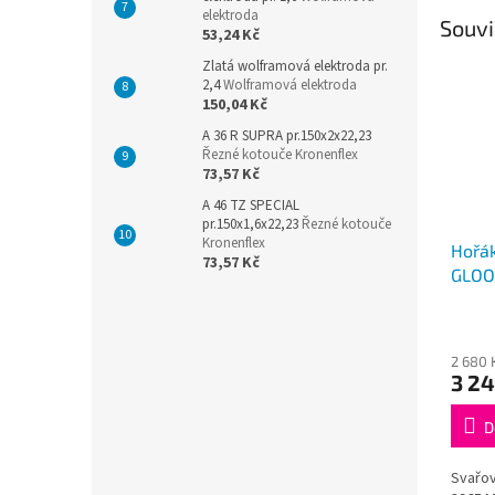
elektroda
Souvi
53,24 Kč
Zlatá wolframová elektroda pr.
2,4
Wolframová elektroda
150,04 Kč
A 36 R SUPRA pr.150x2x22,23
Řezné kotouče Kronenflex
73,57 Kč
A 46 TZ SPECIAL
pr.150x1,6x22,23
Řezné kotouče
Kronenflex
Hořák
73,57 Kč
GLOO
2 680 
3 24
D
Svařov