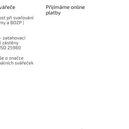
vářeče
Přijímáme online
platby
st při svařování
rmy a BOZP |
– zatahovací
í zástěny
 ISO 25980
e o značce
nálních svářeček