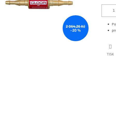
Po
2 064,26 Kč
–20 %
pr
TISK