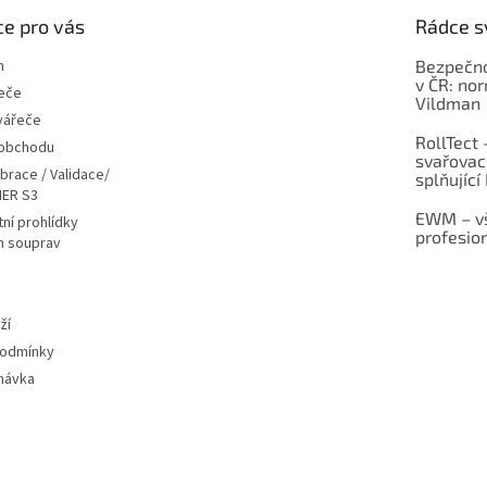
e pro vás
Rádce s
m
Bezpečno
v ČR: no
eče
Vildman
vářeče
RollTect 
 obchodu
svařovac
ibrace / Validace/
splňující
ER S3
EWM – vš
ní prohlídky
profesio
h souprav
ží
podmínky
návka