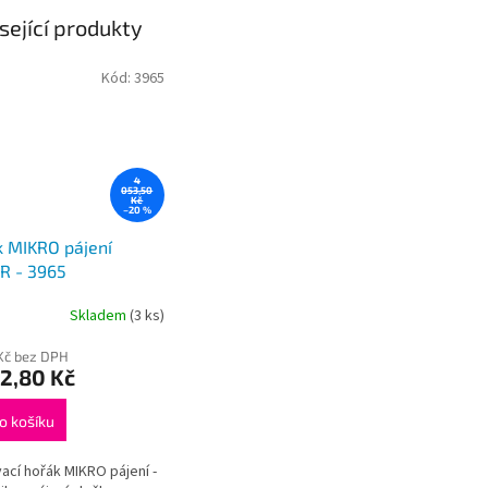
sející produkty
Kód:
3965
4
053,50
Kč
–20 %
 MIKRO pájení
R - 3965
Skladem
(3 ks)
Kč bez DPH
2,80 Kč
o košíku
ací hořák MIKRO pájení -