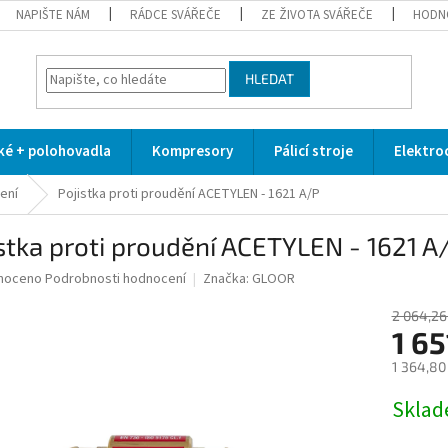
NAPIŠTE NÁM
RÁDCE SVÁŘEČE
ZE ŽIVOTA SVÁŘEČE
HODN
HLEDAT
cké + polohovadla
Kompresory
Pálicí stroje
Elektro
ení
Pojistka proti proudění ACETYLEN - 1621 A/P
stka proti proudění ACETYLEN - 1621 A
né
noceno
Podrobnosti hodnocení
Značka:
GLOOR
ní
u
2 064,26
1 65
1 364,80
Měrná
Skla
ek.
cena: