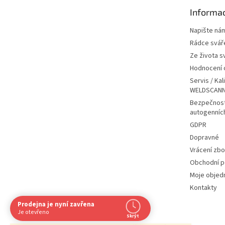
t
Informac
í
Napište ná
Rádce svář
Ze života s
Hodnocení
Servis / Kal
WELDSCANN
Bezpečnost
autogenníc
GDPR
Dopravné
Vrácení zbo
Obchodní 
Moje objed
Kontakty
Prodejna je nyní zavřena
Je otevřeno
Skrýt