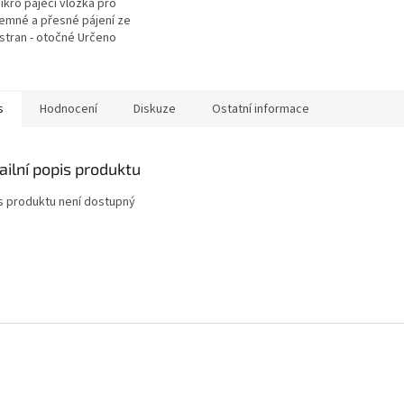
ikro pájecí vložka pro
jemné a přesné pájení ze
stran - otočné Určeno
echny typy plynů - vyjma
CETYLEN /...
s
Hodnocení
Diskuze
Ostatní informace
ailní popis produktu
s produktu není dostupný