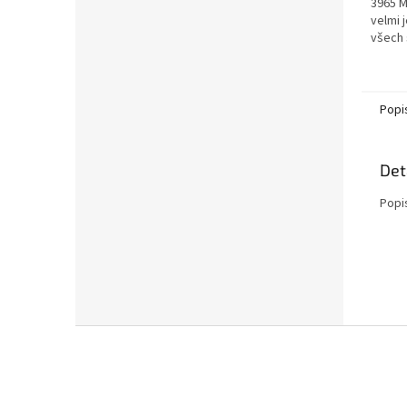
3965 M
velmi 
všech 
pro vš
směs A
Popi
Det
Popi
Z
á
p
a