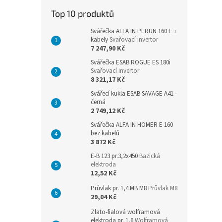
n
Top 10 produktů
e
l
Svářečka ALFA IN PERUN 160 E +
kabely
Svařovací invertor
7 247,90 Kč
Svářečka ESAB ROGUE ES 180i
Svařovací invertor
8 321,17 Kč
Svářecí kukla ESAB SAVAGE A41 -
černá
2 749,12 Kč
Svářečka ALFA IN HOMER E 160
bez kabelů
3 872 Kč
E-B 123 pr.3,2x450
Bazická
elektroda
12,52 Kč
Průvlak pr. 1,4 MB M8
Průvlak M8
29,04 Kč
Zlato-fialová wolframová
elektroda pr. 1,6
Wolframová