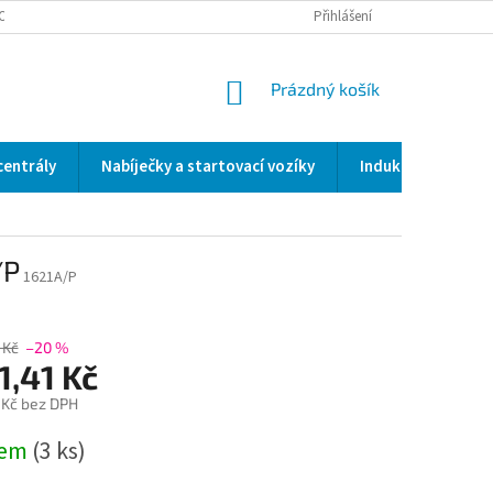
OCENÍ OBCHODU
SERVIS / KALIBRACE / VALIDACE/ WELDSCANNER S3
Přihlášení
NÁKUPNÍ
Prázdný košík
KOŠÍK
centrály
Nabíječky a startovací vozíky
Indukční a odporo
/P
1621A/P
 Kč
–20 %
1,41 Kč
 Kč bez DPH
dem
(3 ks)