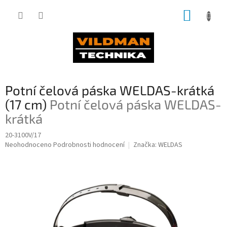
Přejít
NÁKUP
na
obsah
KOŠÍK
Potní čelová páska WELDAS-krátká
(17 cm)
Potní čelová páska WELDAS-
krátká
20-3100V/17
Průměrné
Neohodnoceno
Podrobnosti hodnocení
Značka:
WELDAS
hodnocení
produktu
je
0,0
z
5
hvězdiček.