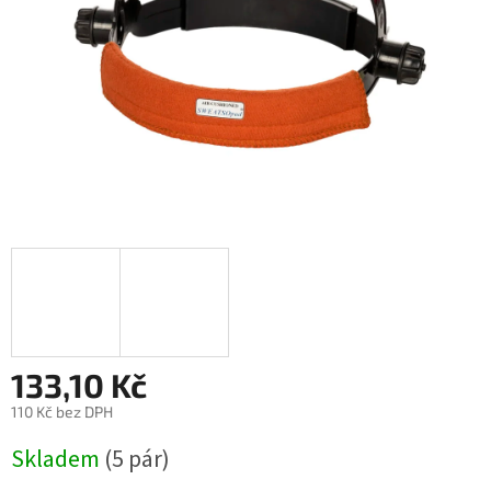
133,10 Kč
110 Kč bez DPH
Měrná
Skladem
(5 pár)
cena: