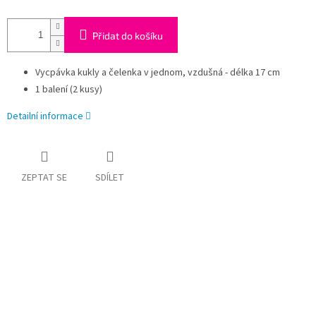
Přidat do košíku
Vycpávka kukly a čelenka v jednom, vzdušná - délka 17 cm
1 balení (2 kusy)
Detailní informace
ZEPTAT SE
SDÍLET