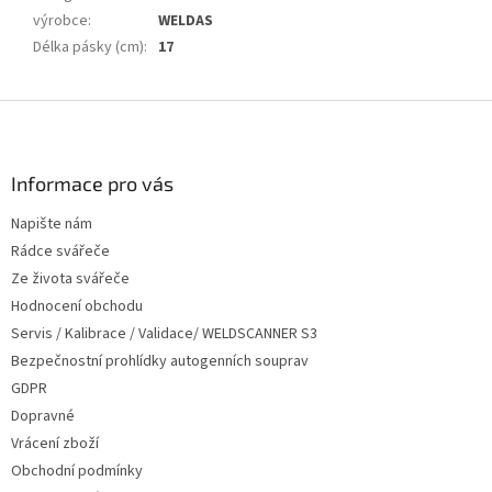
výrobce
:
WELDAS
Délka pásky (cm)
:
17
Z
á
p
a
Informace pro vás
t
Napište nám
í
Rádce svářeče
Ze života svářeče
Hodnocení obchodu
Servis / Kalibrace / Validace/ WELDSCANNER S3
Bezpečnostní prohlídky autogenních souprav
GDPR
Dopravné
Vrácení zboží
Obchodní podmínky