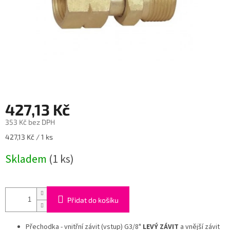
427,13 Kč
353 Kč bez DPH
Měrná
427,13 Kč / 1 ks
cena:
Skladem
(1 ks)
Přidat do košíku
Přechodka - vnitřní závit (vstup) G3/8"
LEVÝ ZÁVIT
a vnější závit