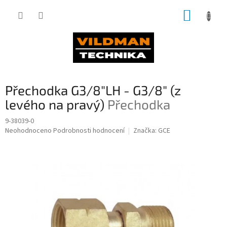
Přejít
NÁKUP
na
obsah
KOŠÍK
Přechodka G3/8"LH - G3/8" (z
levého na pravý)
Přechodka
9-38039-0
Průměrné
Neohodnoceno
Podrobnosti hodnocení
Značka:
GCE
hodnocení
produktu
je
0,0
z
5
hvězdiček.