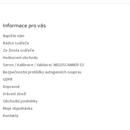
Z
á
p
a
Informace pro vás
t
Napište nám
í
Rádce svářeče
Ze života svářeče
Hodnocení obchodu
Servis / Kalibrace / Validace/ WELDSCANNER S3
Bezpečnostní prohlídky autogenních souprav
GDPR
Dopravné
Vrácení zboží
Obchodní podmínky
Moje objednávka
Kontakty