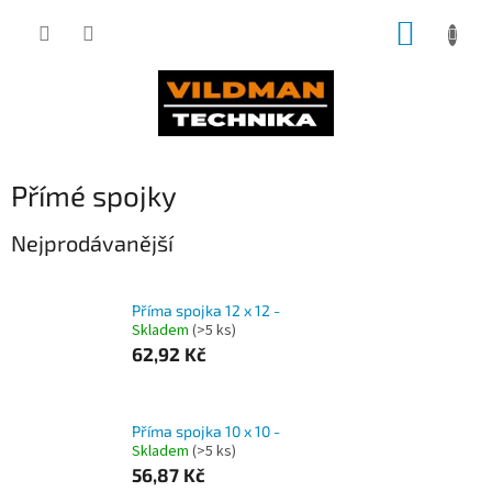
Přejít
NÁKUP
na
obsah
KOŠÍK
Přímé spojky
Nejprodávanější
Příma spojka 12 x 12 -
Skladem
(>5 ks)
62,92 Kč
Příma spojka 10 x 10 -
Skladem
(>5 ks)
56,87 Kč