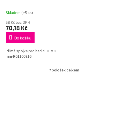
Skladem
(>5 ks)
58 Kč bez DPH
70,18 Kč
Do košíku
Přímá spojka pro hadici 10 x 8
mm-R01100816
7
položek celkem
O
v
l
á
d
a
c
í
p
r
v