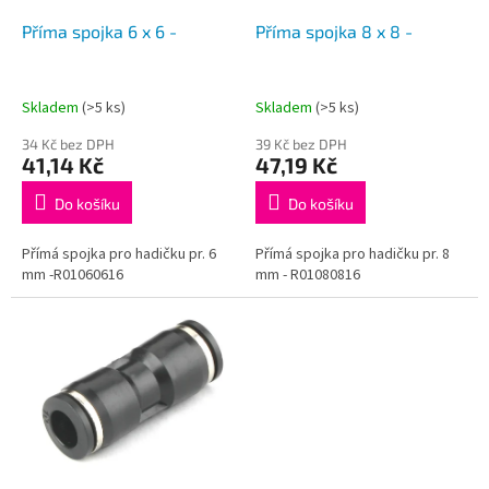
o
d
Příma spojka 6 x 6 -
Příma spojka 8 x 8 -
u
k
t
Skladem
(>5 ks)
Skladem
(>5 ks)
ů
34 Kč bez DPH
39 Kč bez DPH
41,14 Kč
47,19 Kč
Do košíku
Do košíku
Přímá spojka pro hadičku pr. 6
Přímá spojka pro hadičku pr. 8
mm -R01060616
mm - R01080816