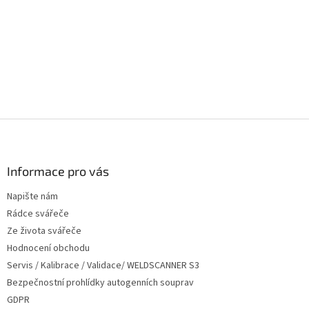
k
y
v
ý
p
i
s
u
Z
á
p
a
Informace pro vás
t
Napište nám
í
Rádce svářeče
Ze života svářeče
Hodnocení obchodu
Servis / Kalibrace / Validace/ WELDSCANNER S3
Bezpečnostní prohlídky autogenních souprav
GDPR