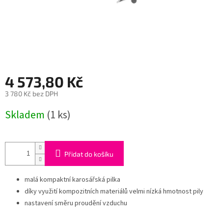
4 573,80 Kč
3 780 Kč bez DPH
Měrná
Skladem
(1 ks)
cena:
Přidat do košíku
malá kompaktní karosářská pilka
díky využití kompozitních materiálů velmi nízká hmotnost pily
nastavení směru proudění vzduchu