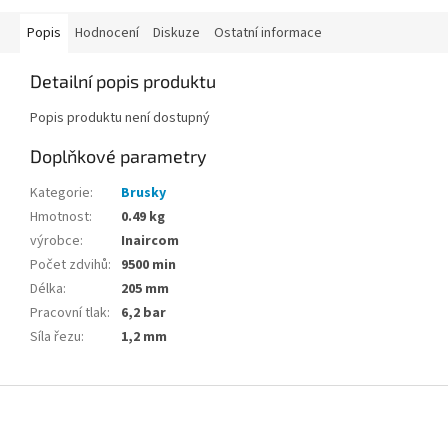
Popis
Hodnocení
Diskuze
Ostatní informace
Detailní popis produktu
Popis produktu není dostupný
Doplňkové parametry
Kategorie
:
Brusky
Hmotnost
:
0.49 kg
výrobce
:
Inaircom
Počet zdvihů
:
9500 min
Délka
:
205 mm
Pracovní tlak
:
6,2 bar
Síla řezu
:
1,2 mm
Z
á
p