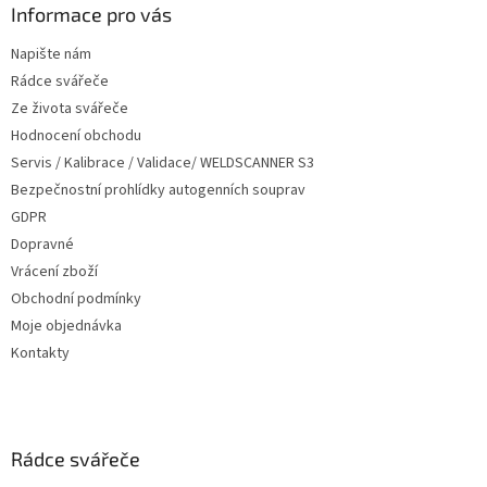
a
Informace pro vás
t
Napište nám
í
Rádce svářeče
Ze života svářeče
Hodnocení obchodu
Servis / Kalibrace / Validace/ WELDSCANNER S3
Bezpečnostní prohlídky autogenních souprav
GDPR
Dopravné
Vrácení zboží
Obchodní podmínky
Moje objednávka
Kontakty
Rádce svářeče