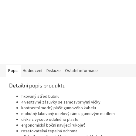
Popis
Hodnocení
Diskuze
Ostatní informace
Detailní popis produktu
fixovaný střed bubnu
4 vestavné zásuvky se samosvornými víčky
kontrastní modrý plášt gumového kabelu
mohutný lakovaný ocelový rám s gumovým madlem
cívka z vysoce odolného plastu
ergonomická boční navíjecí rukojeť
resetovatelná tepelná ochrana