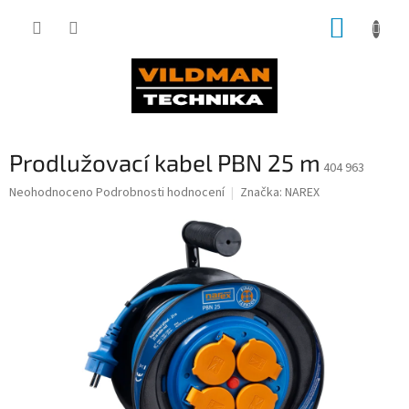
Přejít
NÁKUP
na
obsah
KOŠÍK
Prodlužovací kabel PBN 25 m
404 963
Průměrné
Neohodnoceno
Podrobnosti hodnocení
Značka:
NAREX
hodnocení
produktu
je
0,0
z
5
hvězdiček.