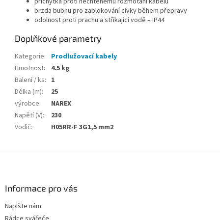
příchytka proti nechtěnému rozmotání kabelu
brzda bubnu pro zablokování cívky během přepravy
odolnost proti prachu a stříkající vodě – IP44
Doplňkové parametry
Kategorie
:
Prodlužovací kabely
Hmotnost
:
4.5 kg
Balení / ks
:
1
Délka (m)
:
25
výrobce
:
NAREX
Napětí (V)
:
230
Vodič
:
H05RR-F 3G1,5 mm2
Z
á
p
a
Informace pro vás
t
Napište nám
í
Rádce svářeče