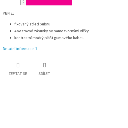
PBN 25
fixovaný střed bubnu
4 vestavné zásuvky se samosvornými víčky
kontrastní modrý plášt gumového kabelu
Detailní informace
ZEPTAT SE
SDÍLET