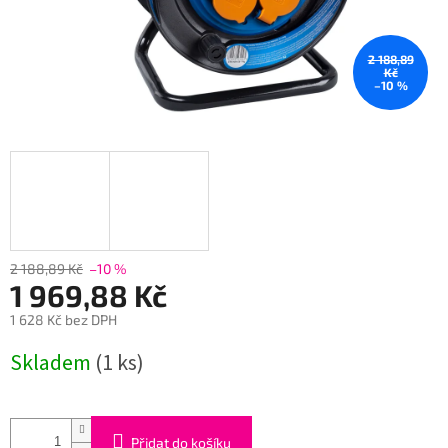
2 188,89
Kč
–10 %
2 188,89 Kč
–10 %
1 969,88 Kč
1 628 Kč bez DPH
Měrná
Skladem
(1 ks)
cena:
Přidat do košíku