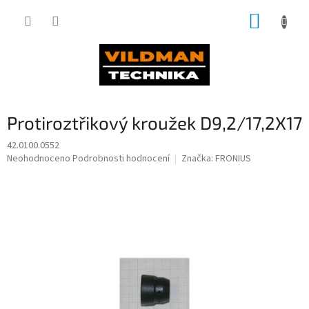
Přejít
NÁKUP
na
obsah
KOŠÍK
Protiroztřikový kroužek D9,2/17,2X17
42.0100.0552
Průměrné
Neohodnoceno
Podrobnosti hodnocení
Značka:
FRONIUS
hodnocení
produktu
je
0,0
z
5
hvězdiček.