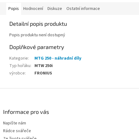
Popis
Hodnocení
Diskuze
Ostatní informace
Detailní popis produktu
Popis produktu není dostupný
Doplňkové parametry
Kategorie
:
MTG 250 - náhradní díly
Typ hořáku
:
MTW 250i
výrobce
:
FRONIUS
Z
á
p
a
Informace pro vás
t
Napište nám
í
Rádce svářeče
Ze života svářeče