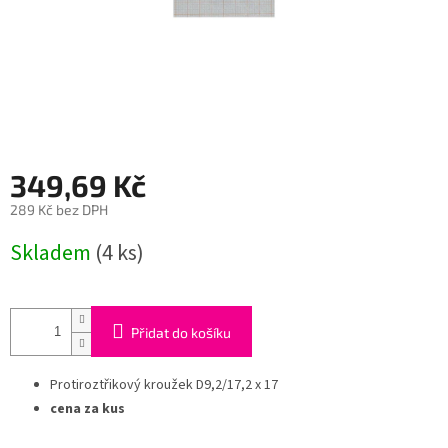
349,69 Kč
289 Kč bez DPH
Měrná
Skladem
(4 ks)
cena:
Přidat do košíku
Protiroztřikový kroužek D9,2/17,2 x 17
cena za kus