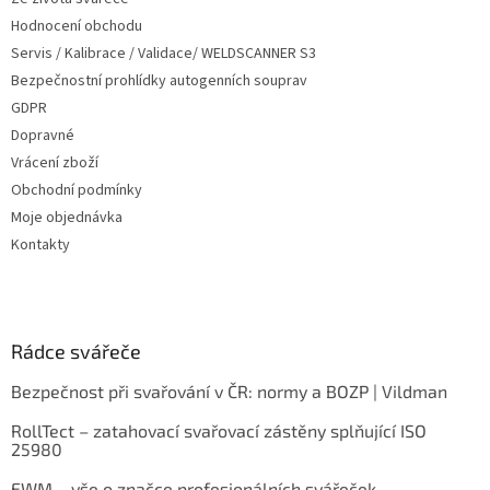
Hodnocení obchodu
Servis / Kalibrace / Validace/ WELDSCANNER S3
Bezpečnostní prohlídky autogenních souprav
GDPR
Dopravné
Vrácení zboží
Obchodní podmínky
Moje objednávka
Kontakty
Rádce svářeče
Bezpečnost při svařování v ČR: normy a BOZP | Vildman
RollTect – zatahovací svařovací zástěny splňující ISO
25980
EWM – vše o značce profesionálních svářeček