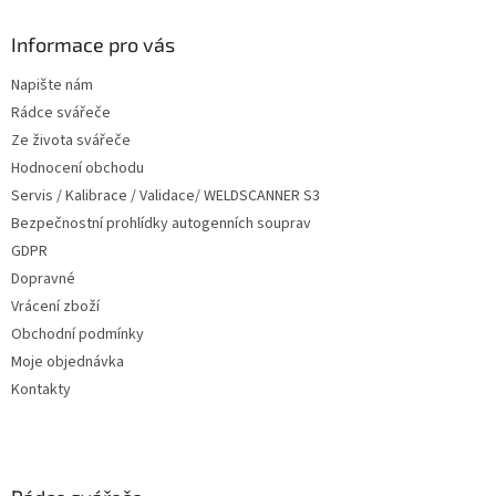
p
a
Informace pro vás
t
Napište nám
í
Rádce svářeče
Ze života svářeče
Hodnocení obchodu
Servis / Kalibrace / Validace/ WELDSCANNER S3
Bezpečnostní prohlídky autogenních souprav
GDPR
Dopravné
Vrácení zboží
Obchodní podmínky
Moje objednávka
Kontakty