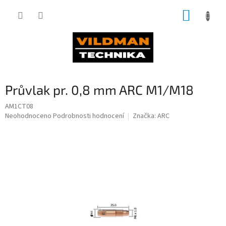
Přejít
NÁKUP
na
obsah
KOŠÍK
Průvlak pr. 0,8 mm ARC M1/M18
AM1CT08
Průměrné
Neohodnoceno
Podrobnosti hodnocení
Značka:
ARC
hodnocení
produktu
je
0,0
z
5
hvězdiček.