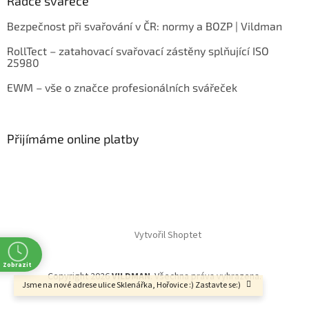
Rádce svářeče
Bezpečnost při svařování v ČR: normy a BOZP | Vildman
RollTect – zatahovací svařovací zástěny splňující ISO
25980
EWM – vše o značce profesionálních svářeček
Přijímáme online platby
Vytvořil Shoptet
Zobrazit
Copyright 2026
VILDMAN
. Všechna práva vyhrazena.
Jsme na nové adrese ulice Sklenářka, Hořovice :) Zastavte se:)