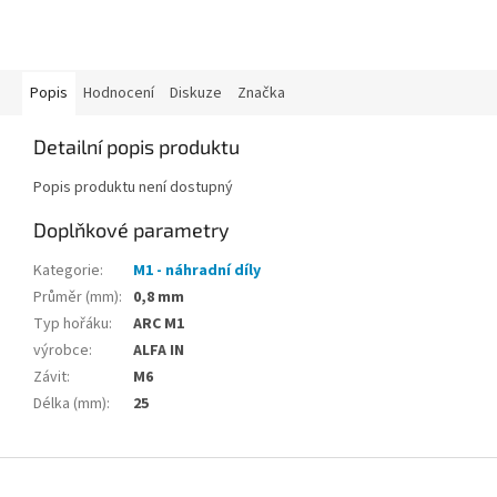
Popis
Hodnocení
Diskuze
Značka
Detailní popis produktu
Popis produktu není dostupný
Doplňkové parametry
Kategorie
:
M1 - náhradní díly
Průměr (mm)
:
0,8 mm
Typ hořáku
:
ARC M1
výrobce
:
ALFA IN
Závit
:
M6
Délka (mm)
:
25
Z
á