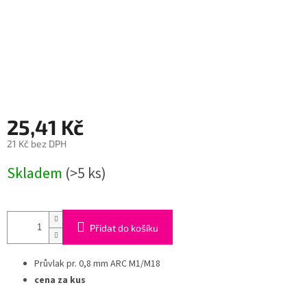
25,41 Kč
21 Kč bez DPH
Měrná
Skladem
(>5 ks)
cena:
Přidat do košíku
Průvlak pr. 0,8 mm ARC M1/M18
cena za kus