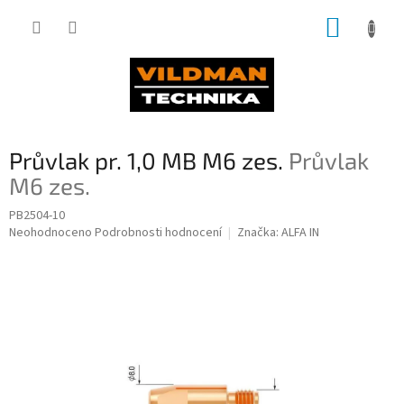
Přejít
NÁKUP
na
obsah
KOŠÍK
Průvlak pr. 1,0 MB M6 zes.
Průvlak
M6 zes.
PB2504-10
Průměrné
Neohodnoceno
Podrobnosti hodnocení
Značka:
ALFA IN
hodnocení
produktu
je
0,0
z
5
hvězdiček.