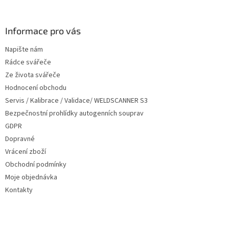
á
p
a
Informace pro vás
t
Napište nám
í
Rádce svářeče
Ze života svářeče
Hodnocení obchodu
Servis / Kalibrace / Validace/ WELDSCANNER S3
Bezpečnostní prohlídky autogenních souprav
GDPR
Dopravné
Vrácení zboží
Obchodní podmínky
Moje objednávka
Kontakty