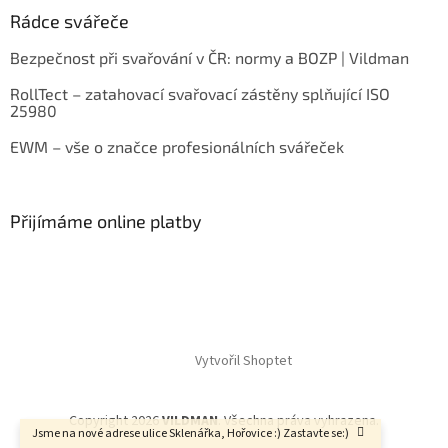
Rádce svářeče
Bezpečnost při svařování v ČR: normy a BOZP | Vildman
RollTect – zatahovací svařovací zástěny splňující ISO
25980
EWM – vše o značce profesionálních svářeček
Přijímáme online platby
Vytvořil Shoptet
Copyright 2026
VILDMAN
. Všechna práva vyhrazena.
Jsme na nové adrese ulice Sklenářka, Hořovice :) Zastavte se:)