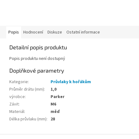
Popis
Hodnocení
Diskuze
Ostatní informace
Detailní popis produktu
Popis produktu není dostupný
Doplňkové parametry
Kategorie
:
Průvlaky k hořákům
Průměr drátu (mm)
:
1,0
výrobce
:
Parker
Závit
:
M6
Materiál
:
měď
Délka průvlaku (mm)
:
28
Z