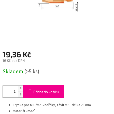
19,36 Kč
16 Kč bez DPH
Měrná
Skladem
(>5 ks)
cena:
Přidat do košíku
Tryska pro MIG/MAG hořáky, závit M6 - délka 28 mm
Materiál - meď