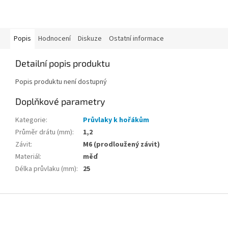
Popis
Hodnocení
Diskuze
Ostatní informace
Detailní popis produktu
Popis produktu není dostupný
Doplňkové parametry
Kategorie
:
Průvlaky k hořákům
Průměr drátu (mm)
:
1,2
Závit
:
M6 (prodloužený závit)
Materiál
:
měď
Délka průvlaku (mm)
:
25
Z
á
p