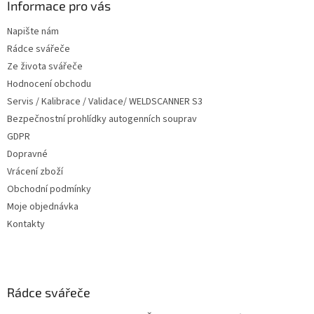
a
Informace pro vás
t
Napište nám
í
Rádce svářeče
Ze života svářeče
Hodnocení obchodu
Servis / Kalibrace / Validace/ WELDSCANNER S3
Bezpečnostní prohlídky autogenních souprav
GDPR
Dopravné
Vrácení zboží
Obchodní podmínky
Moje objednávka
Kontakty
Rádce svářeče