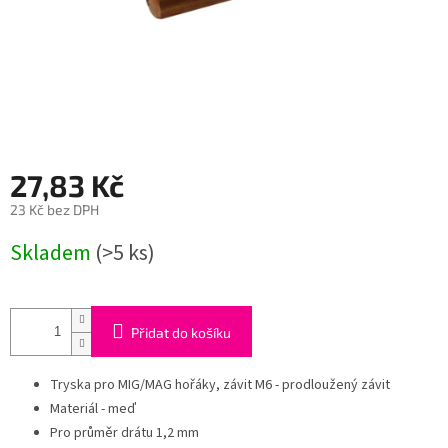
27,83 Kč
23 Kč bez DPH
Měrná
Skladem
(>5 ks)
cena:
Přidat do košíku
Tryska pro MIG/MAG hořáky, závit M6 - prodloužený závit
Materiál - meď
Pro průměr drátu 1,2 mm