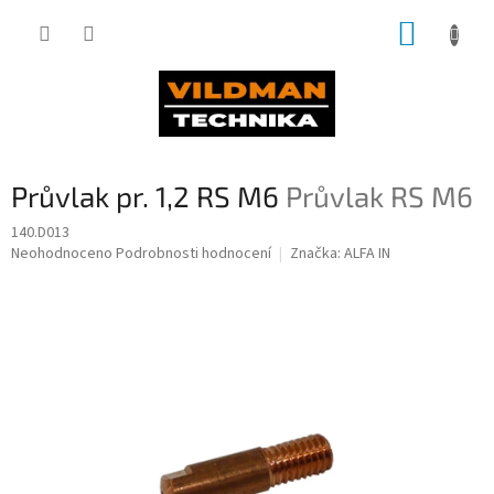
Přejít
NÁKUP
na
obsah
KOŠÍK
Průvlak pr. 1,2 RS M6
Průvlak RS M6
140.D013
Průměrné
Neohodnoceno
Podrobnosti hodnocení
Značka:
ALFA IN
hodnocení
produktu
je
0,0
z
5
hvězdiček.