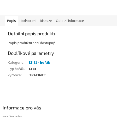
Popis
Hodnocení
Diskuze
Ostatní informace
Detailní popis produktu
Popis produktu není dostupný
Doplňkové parametry
Kategorie
:
LT 81 - hořák
Typ hořáku
:
LT81
výrobce
:
TRAFIMET
Z
á
p
a
Informace pro vás
t