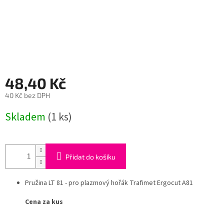
48,40 Kč
40 Kč bez DPH
Měrná
Skladem
(1 ks)
cena:
Přidat do košíku
Pružina LT 81 - pro plazmový hořák Trafimet Ergocut A81
Cena za kus