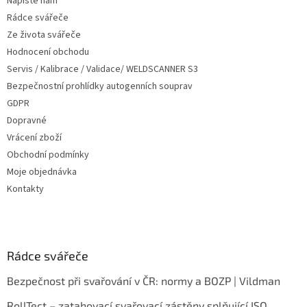
Napište nám
í
Rádce svářeče
Ze života svářeče
Hodnocení obchodu
Servis / Kalibrace / Validace/ WELDSCANNER S3
Bezpečnostní prohlídky autogenních souprav
GDPR
Dopravné
Vrácení zboží
Obchodní podmínky
Moje objednávka
Kontakty
Rádce svářeče
Bezpečnost při svařování v ČR: normy a BOZP | Vildman
RollTect – zatahovací svařovací zástěny splňující ISO