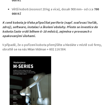
000 Kč
Větší koboti (nosnost 20 kg a více), dosah 900 mm– od cca
700
000 Kč
K ceně kobota je třeba připočítat periferie (např. svařovací hořák,
zdroj), software, instalaci a školení obsluhy. Přesto se investice do
kobota často vrátí během 6–18 měsíců, zejména v provozech s
opakovanými úlohami.
V případě, že o pořízení kobota přemýšlíte a hledáte v místě své firmy,
obrattě se na nás Milan Vildman + 602 116 584.