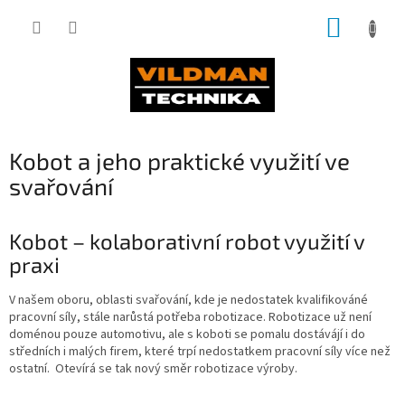
Přejít
NÁKUP
na
obsah
KOŠÍK
Kobot a jeho praktické využití ve
svařování
Kobot – kolaborativní robot využití v
praxi
V našem oboru, oblasti svařování, kde je nedostatek kvalifikováné
pracovní síly, stále narůstá potřeba robotizace. Robotizace už není
doménou pouze automotivu, ale s koboti se pomalu dostávájí i do
středních i malých firem, které trpí nedostatkem pracovní síly více než
ostatní. Otevírá se tak nový směr robotizace výroby.