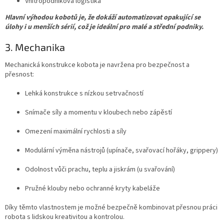
Vnitropodniková logistika
Hlavní výhodou kobotů je, že dokáží automatizovat opakující se
úlohy i u menších sérií, což je ideální pro malé a střední podniky.
3. Mechanika
Mechanická konstrukce kobota je navržena pro bezpečnost a
přesnost:
Lehká konstrukce s nízkou setrvačností
Snímače síly a momentu v kloubech nebo zápěstí
Omezení maximální rychlosti a síly
Modulární výměna nástrojů (upínače, svařovací hořáky, grippery)
Odolnost vůči prachu, teplu a jiskrám (u svařování)
Pružné klouby nebo ochranné kryty kabeláže
Díky těmto vlastnostem je možné bezpečně kombinovat přesnou práci
robota s lidskou kreativitou a kontrolou.