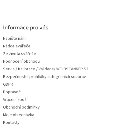
Z
á
p
a
Informace pro vás
t
Napište nám
í
Rádce svářeče
Ze života svářeče
Hodnocení obchodu
Servis / Kalibrace / Validace/ WELDSCANNER S3
Bezpečnostní prohlídky autogenních souprav
GDPR
Dopravné
Vrácení zboží
Obchodní podmínky
Moje objednávka
Kontakty