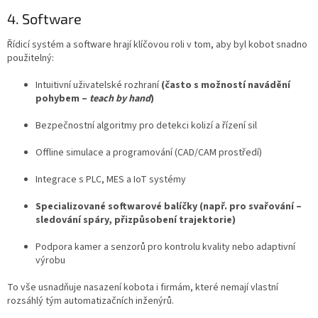
4. Software
Řídicí systém a software hrají klíčovou roli v tom, aby byl kobot snadno
použitelný:
Intuitivní uživatelské rozhraní
(často s možností navádění
pohybem –
teach by hand
)
Bezpečnostní algoritmy pro detekci kolizí a řízení sil
Offline simulace a programování (CAD/CAM prostředí)
Integrace s PLC, MES a IoT systémy
Specializované softwarové balíčky (např. pro svařování –
sledování spáry, přizpůsobení trajektorie)
Podpora kamer a senzorů pro kontrolu kvality nebo adaptivní
výrobu
To vše usnadňuje nasazení kobota i firmám, které nemají vlastní
rozsáhlý tým automatizačních inženýrů.