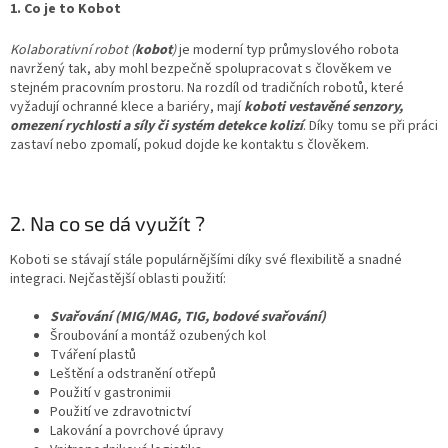
1. Co je to Kobot
Kolaborativní robot (
kobot
)
je moderní typ průmyslového robota
navržený tak, aby mohl bezpečně spolupracovat s člověkem ve
stejném pracovním prostoru. Na rozdíl od tradičních robotů, které
vyžadují ochranné klece a bariéry, mají
koboti vestavěné senzory,
omezení rychlosti a síly či systém detekce kolizí
. Díky tomu se při práci
zastaví nebo zpomalí, pokud dojde ke kontaktu s člověkem.
2. Na co se dá využít ?
Koboti se stávají stále populárnějšími díky své flexibilitě a snadné
integraci. Nejčastější oblasti použití:
Svařování (MIG/MAG, TIG, bodové svařování)
Šroubování a montáž ozubených kol
Tváření plastů
Leštění a odstranění otřepů
Použití v gastronimii
Použití ve zdravotnictví
Lakování a povrchové úpravy