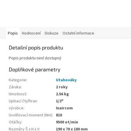
Popis
Hodnocení
Diskuze
Ostatní informace
Detailní popis produktu
Popis produktu není dostupný
Doplňkové parametry
Kategorie
:
Utahováky
Záruka
:
2 roky
Hmotnost
:
2.56 kg
Upínací čtyřhran
:
1/2"
výrobce
:
Inaircom
Uvolňovací moment (Nm)
:
810
Otáčky
:
9500 ot/min
Rozměry Š x H x V
:
190 x 70 x 180 mm