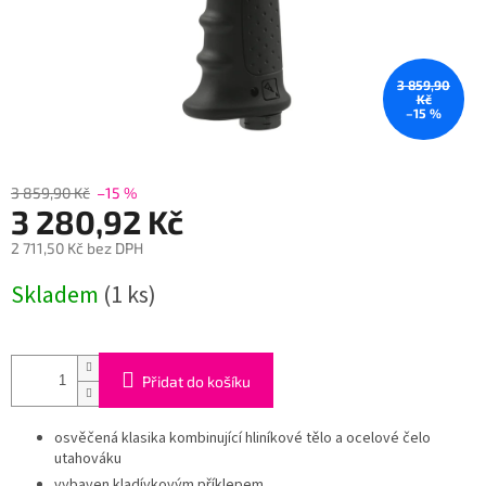
3 859,90
Kč
–15 %
3 859,90 Kč
–15 %
3 280,92 Kč
2 711,50 Kč bez DPH
Měrná
Skladem
(1 ks)
cena:
Přidat do košíku
osvěčená klasika kombinující hliníkové tělo a ocelové čelo
utahováku
vybaven kladívkovým příklepem