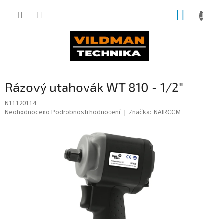
Přejít
NÁKUP
na
obsah
KOŠÍK
Rázový utahovák WT 810 - 1/2"
N11120114
Průměrné
Neohodnoceno
Podrobnosti hodnocení
Značka:
INAIRCOM
hodnocení
produktu
je
0,0
z
5
hvězdiček.