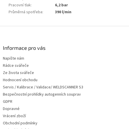
Pracovní tlak
:
6,2 bar
Průměrná spotřeba
:
390 l/min
Z
á
p
a
Informace pro vás
t
Napište nám
í
Rádce svářeče
Ze života svářeče
Hodnocení obchodu
Servis / Kalibrace / Validace/ WELDSCANNER S3
Bezpečnostní prohlídky autogenních souprav
GDPR
Dopravné
Vrácení zboží
Obchodní podmínky