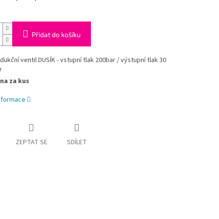
Přidat do košíku
dukční ventil DUSÍK - vstupní tlak 200bar / výstupní tlak 30
r
na za kus
informace
ZEPTAT SE
SDÍLET