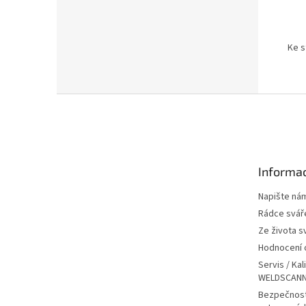
Ke s
Z
á
p
a
t
Informac
í
Napište ná
Rádce svář
Ze života s
Hodnocení
Servis / Kal
WELDSCANN
Bezpečnost