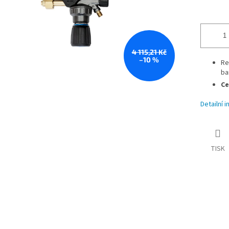
4 115,21 Kč
–10 %
Re
ba
Ce
Detailní 
TISK