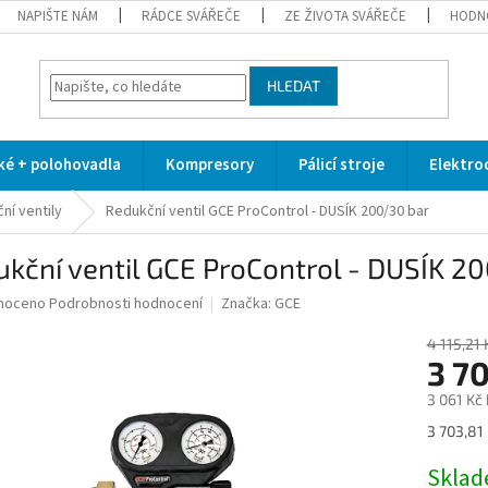
NAPIŠTE NÁM
RÁDCE SVÁŘEČE
ZE ŽIVOTA SVÁŘEČE
HODN
HLEDAT
cké + polohovadla
Kompresory
Pálicí stroje
Elektro
ní ventily
Redukční ventil GCE ProControl - DUSÍK 200/30 bar
kční ventil GCE ProControl - DUSÍK 2
né
noceno
Podrobnosti hodnocení
Značka:
GCE
ní
u
4 115,21 
3 70
3 061 Kč
Měrná
3 703,81 
ek.
cena:
Skla