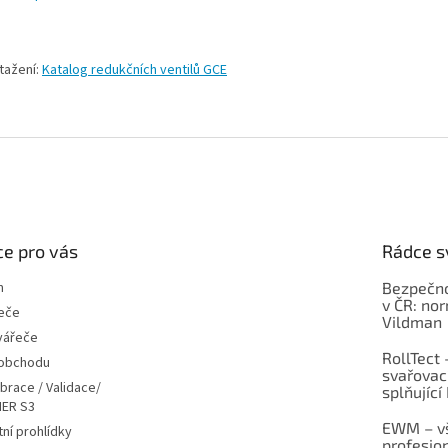
tažení:
Katalog redukčních ventilů GCE
e pro vás
Rádce s
m
Bezpečno
v ČR: no
eče
Vildman
vářeče
RollTect 
 obchodu
svařovac
ibrace / Validace/
splňující
ER S3
EWM – vš
ní prohlídky
profesio