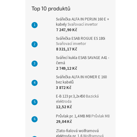
n
Top 10 produktů
e
l
Svářečka ALFA IN PERUN 160 E +
kabely
Svařovací invertor
7 247,90 Kč
Svářečka ESAB ROGUE ES 180i
Svařovací invertor
8 321,17 Kč
Svářecí kukla ESAB SAVAGE A41 -
černá
2 749,12 Kč
Svářečka ALFA IN HOMER E 160
bez kabelů
3 872 Kč
E-B 123 pr.3,2x450
Bazická
elektroda
12,52 Kč
Průvlak pr. 1,4 MB M8
Průvlak M8
29,04 Kč
Zlato-fialová wolframová
elektroda pr. 1,6
Wolframová