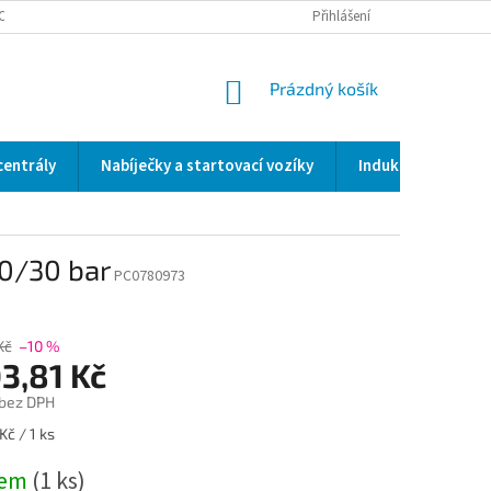
OCENÍ OBCHODU
SERVIS / KALIBRACE / VALIDACE/ WELDSCANNER S3
Přihlášení
NÁKUPNÍ
Prázdný košík
KOŠÍK
centrály
Nabíječky a startovací vozíky
Indukční a odporo
00/30 bar
PC0780973
Kč
–10 %
3,81 Kč
 bez DPH
Kč / 1 ks
dem
(1 ks)