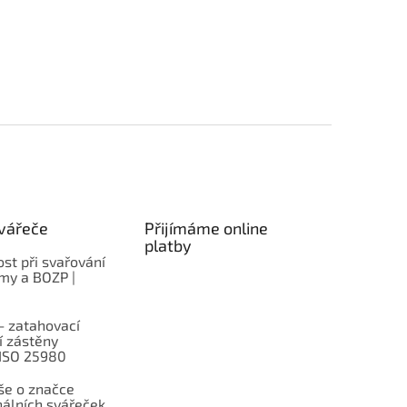
vářeče
Přijímáme online
platby
st při svařování
rmy a BOZP |
– zatahovací
í zástěny
 ISO 25980
e o značce
nálních svářeček