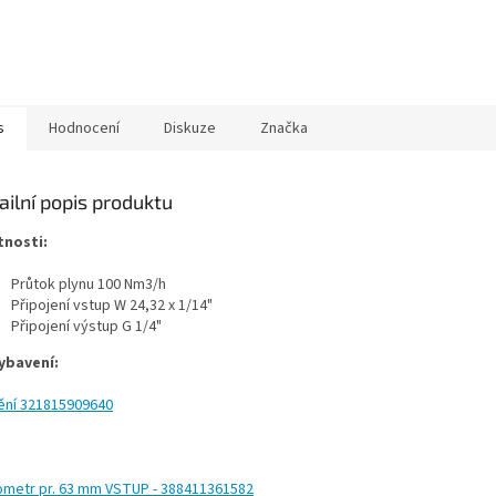
s
Hodnocení
Diskuze
Značka
ailní popis produktu
tnosti:
Průtok plynu 100 Nm3/h
Připojení vstup W 24,32 x 1/14"
Připojení výstup G 1/4"
ybavení:
ění
321815909640
metr pr. 63 mm VSTUP - 388411361582