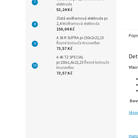
elektroda
53,24 Kč
Zlatá wolframová elektroda pr.
2,4
Wolframová elektroda
150,04 Kč
Popi
A 36 R SUPRA pr.150x2x22,23
Řezné kotouče Kronenflex
73,57 Kč
Det
A 46 TZ SPECIAL
pr.150x1,6x22,23
Řezné kotouče
Vlas
Kronenflex
73,57 Kč
Dov
těsn
mano