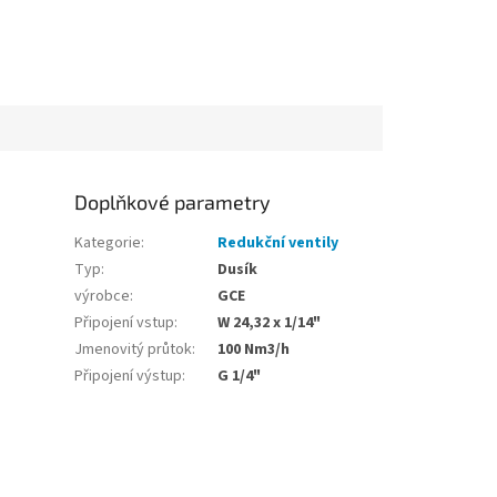
Doplňkové parametry
Kategorie
:
Redukční ventily
Typ
:
Dusík
výrobce
:
GCE
Připojení vstup
:
W 24,32 x 1/14"
Jmenovitý průtok
:
100 Nm3/h
Připojení výstup
:
G 1/4"