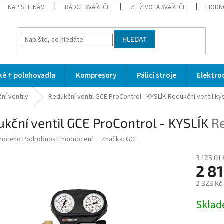
NAPIŠTE NÁM
RÁDCE SVÁŘEČE
ZE ŽIVOTA SVÁŘEČE
HODN
HLEDAT
cké + polohovadla
Kompresory
Pálicí stroje
Elektro
ní ventily
Redukční ventil GCE ProControl - KYSLÍK
Redukční ventil kys
kční ventil GCE ProControl - KYSLÍK
Re
né
noceno
Podrobnosti hodnocení
Značka:
GCE
ní
u
3 123,01 
2 8
2 323 Kč
Měrná
Skla
ek.
cena: