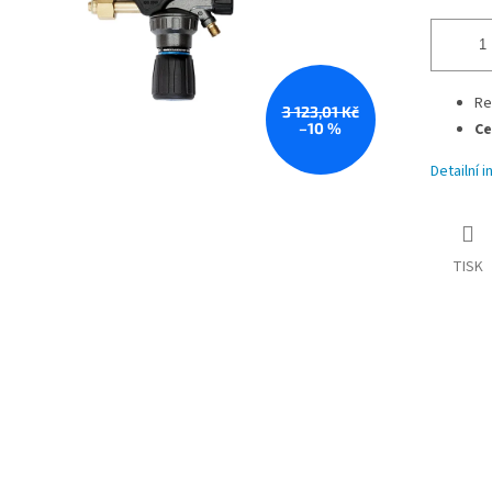
Re
3 123,01 Kč
–10 %
Ce
Detailní 
TISK