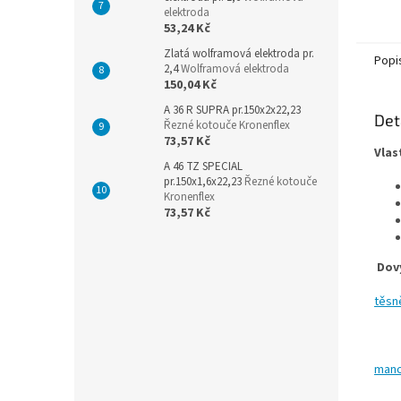
elektroda
53,24 Kč
Zlatá wolframová elektroda pr.
Popi
2,4
Wolframová elektroda
150,04 Kč
A 36 R SUPRA pr.150x2x22,23
Det
Řezné kotouče Kronenflex
73,57 Kč
Vlas
A 46 TZ SPECIAL
pr.150x1,6x22,23
Řezné kotouče
Kronenflex
73,57 Kč
Dov
těsn
mano