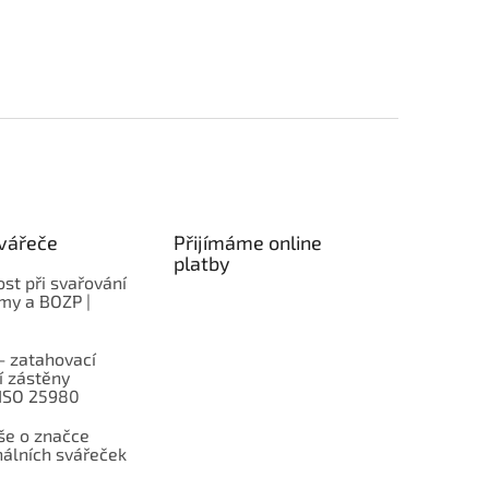
vářeče
Přijímáme online
platby
st při svařování
rmy a BOZP |
– zatahovací
í zástěny
 ISO 25980
e o značce
nálních svářeček