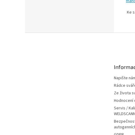
mano
Ke s
Z
á
p
a
t
Informac
í
Napište ná
Rádce svář
Ze života s
Hodnocení
Servis / Kal
WELDSCANN
Bezpečnost
autogenníc
GDPR