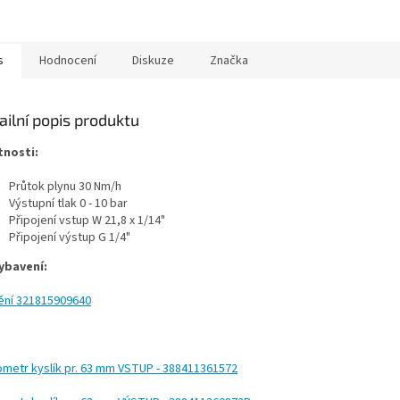
s
Hodnocení
Diskuze
Značka
ailní popis produktu
tnosti:
Průtok plynu 30 Nm/h
Výstupní tlak 0 - 10 bar
Připojení vstup W 21,8 x 1/14"
Připojení výstup G 1/4"
ybavení:
ění
321815909640
metr kyslík pr. 63 mm VSTUP - 388411361572