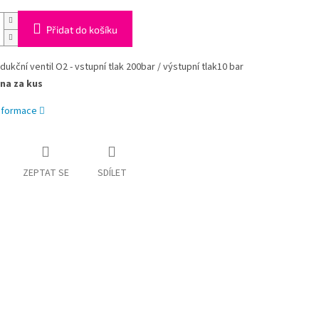
Přidat do košíku
dukční ventil O2 - vstupní tlak 200bar / výstupní tlak10 bar
na za kus
informace
ZEPTAT SE
SDÍLET