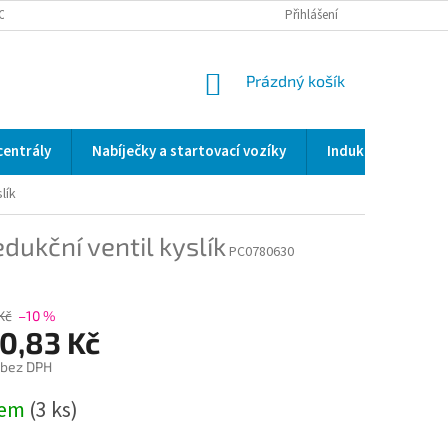
OCENÍ OBCHODU
SERVIS / KALIBRACE / VALIDACE/ WELDSCANNER S3
Přihlášení
NÁKUPNÍ
Prázdný košík
KOŠÍK
centrály
Nabíječky a startovací vozíky
Indukční a odporo
lík
dukční ventil kyslík
PC0780630
Kč
–10 %
10,83 Kč
 bez DPH
dem
(3 ks)