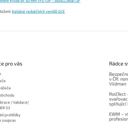
metr kyslík pr. 63 mm VÝSTUP - 3
88411360872P
tažení:
Katalog redukčních ventilů GCE
e pro vás
Rádce s
m
Bezpečno
v ČR: no
eče
Vildman
vářeče
RollTect 
 obchodu
svařovac
ibrace / Validace/
splňující
ER S3
EWM – vš
ní prohlídky
profesio
h souprav