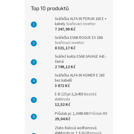
n
Top 10 produktů
e
l
Svářečka ALFA IN PERUN 160 E +
kabely
Svařovací invertor
7 247,90 Kč
Svářečka ESAB ROGUE ES 180i
Svařovací invertor
8 321,17 Kč
Svářecí kukla ESAB SAVAGE A41 -
černá
2 749,12 Kč
Svářečka ALFA IN HOMER E 160
bez kabelů
3 872 Kč
E-B 123 pr.3,2x450
Bazická
elektroda
12,52 Kč
Průvlak pr. 1,4 MB M8
Průvlak M8
29,04 Kč
Zlato-fialová wolframová
elektroda pr. 1,6
Wolframová