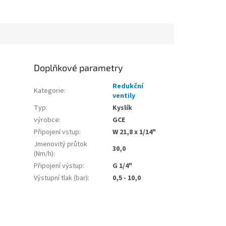
Doplňkové parametry
Redukční
Kategorie
:
ventily
Typ
:
Kyslík
výrobce
:
GCE
Připojení vstup
:
W 21,8 x 1/14"
Jmenovitý průtok
30,0
(Nm/h)
:
Připojení výstup
:
G 1/4"
Výstupní tlak (bar)
:
0,5 - 10,0